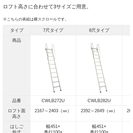
ロフト高さに合わせて3サイズご用意。
※こちらの表組は横スクロールです。
タイプ
7尺タイプ
8尺タイプ
商品
品番
CWLB272U
CWLB282U
ロフト面
2167～2403（㎜）
2392～2649（㎜）
26
高さ
はしご
幅451×
幅451×
外寸
奥行100×
奥行100×