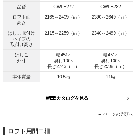
品番
CWLB272
CWLB282
ロフト面
2165～2409（㎜）
2390～2649（㎜）
高さ
はしご取付け
2115～2259（㎜）
2340～2499（㎜）
パイプの
取付け高さ
はしご
幅451×
幅451×
外寸
奥行100×
奥行100×
長さ2743（㎜）
長さ2998（㎜）
本体質量
10.5㎏
11㎏
WEBカタログを見る
ページの先頭へ
ロフト用開口柵