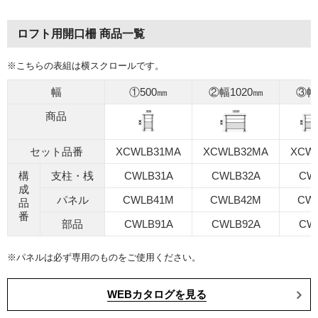
ロフト用開口柵 商品一覧
※こちらの表組は横スクロールです。
幅
①500㎜
②幅1020㎜
③幅
商品
セット品番
XCWLB31MA
XCWLB32MA
XCW
構
支柱・桟
CWLB31A
CWLB32A
CW
成
パネル
CWLB41M
CWLB42M
CW
品
番
部品
CWLB91A
CWLB92A
CW
※パネルは必ず専用のものをご使用ください。
WEBカタログを見る