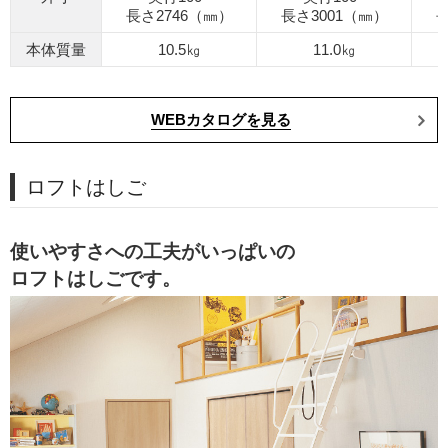
長さ2746（㎜）
長さ3001（㎜）
長
本体質量
10.5㎏
11.0㎏
WEBカタログを見る
ロフトはしご
使いやすさへの工夫がいっぱいの
ロフトはしごです。