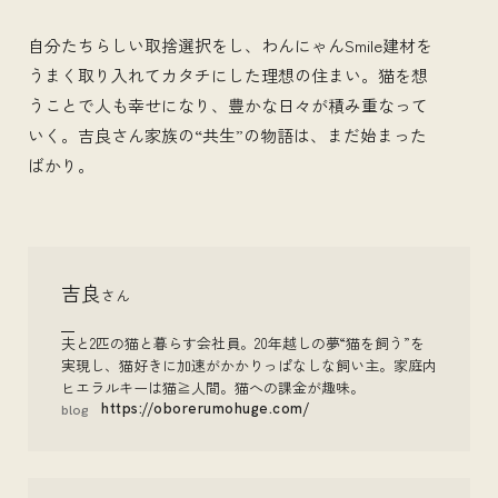
自分たちらしい取捨選択をし、わんにゃんSmile建材を
うまく取り入れてカタチにした理想の住まい。猫を想
うことで人も幸せになり、豊かな日々が積み重なって
いく。吉良さん家族の“共生”の物語は、まだ始まった
ばかり。
吉良
さん
夫と2匹の猫と暮らす会社員。20年越しの夢“猫を飼う”を
実現し、猫好きに加速がかかりっぱなしな飼い主。家庭内
ヒエラルキーは猫≧人間。猫への課金が趣味。
https://oborerumohuge.com/
blog