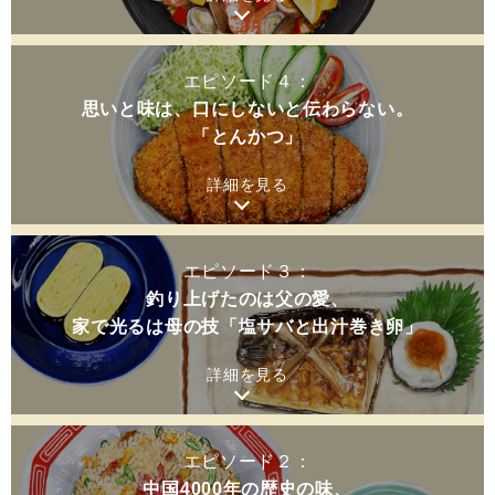
エピソード４：
思いと味は、口にしないと伝わらない。
「とんかつ」
詳細を見る
エピソード３：
釣り上げたのは父の愛、
家で光るは母の技「塩サバと出汁巻き卵」
詳細を見る
エピソード２：
中国4000年の歴史の味、