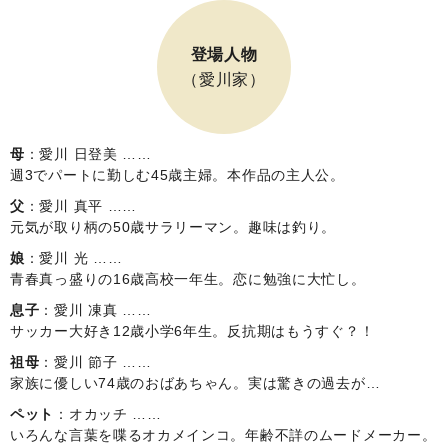
登場人物
（愛川家）
母
：愛川 日登美 ……
週3でパートに勤しむ45歳主婦。本作品の主人公。
父
：愛川 真平 ……
元気が取り柄の50歳サラリーマン。趣味は釣り。
娘
：愛川 光 ……
青春真っ盛りの16歳高校一年生。恋に勉強に大忙し。
息子
：愛川 凍真 ……
サッカー大好き12歳小学6年生。反抗期はもうすぐ？！
祖母
：愛川 節子 ……
家族に優しい74歳のおばあちゃん。実は驚きの過去が…
ペット
：オカッチ ……
いろんな言葉を喋るオカメインコ。年齢不詳のムードメーカー。