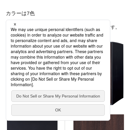
カラーは7色
マット調で落ち着いた7色の扉柄をご用意しています。
扉：樹脂生地色
扉：木目シート