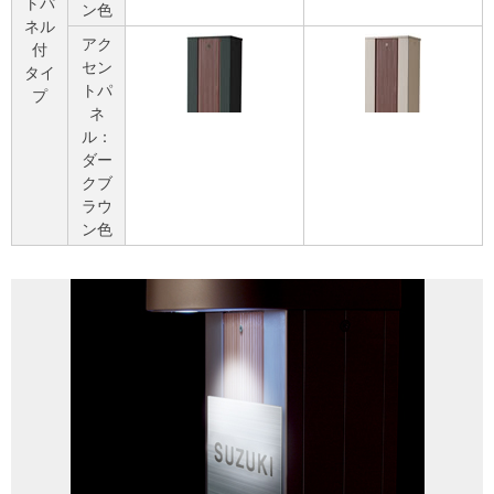
トパ
ン色
ネル
アク
付
セン
タイ
トパ
プ
ネ
ル：
ダー
クブ
ラウ
ン色