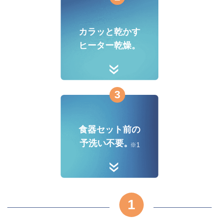
カラッと乾かす
ヒーター乾燥。
3
食器セット前の
予洗い不要。
※1
1