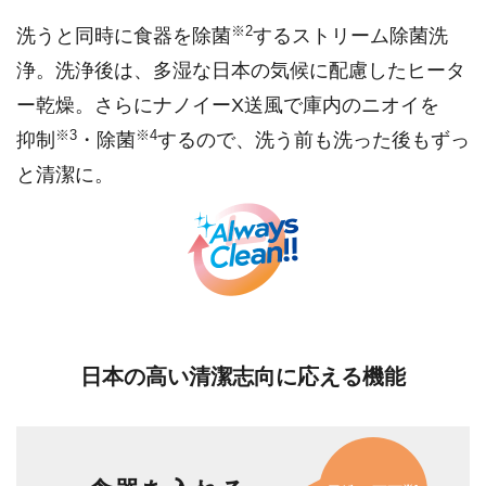
※2
洗うと同時に食器を除菌
するストリーム除菌洗
浄。洗浄後は、多湿な日本の気候に配慮したヒータ
ー乾燥。さらにナノイーX送風で庫内のニオイを
※3
※4
抑制
・除菌
するので、洗う前も洗った後もずっ
と清潔に。
日本の高い清潔志向に応える機能