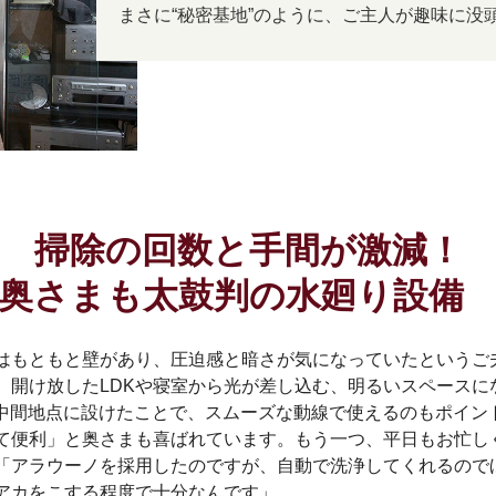
まさに“秘密基地”のように、ご主人が趣味に没
掃除の回数と手間が激減！
奥さまも太鼓判の水廻り設
はもともと壁があり、圧迫感と暗さが気になっていたというご
。開け放したLDKや寝室から光が差し込む、明るいスペースに
”の中間地点に設けたことで、スムーズな動線で使えるのもポイン
きて便利」と奥さまも喜ばれています。もう一つ、平日もお忙し
「アラウーノを採用したのですが、自動で洗浄してくれるので
アカをこする程度で十分なんです」