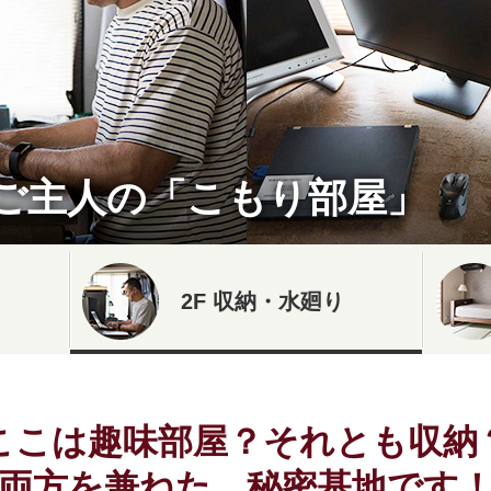
ご主人の「こもり部屋」
2F 収納・水廻り
ここは趣味部屋？それとも収納
両方を兼ねた、秘密基地です