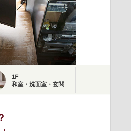
1F
和室・洗面室・玄関
？
！」