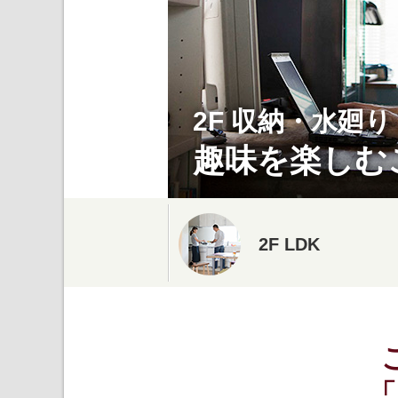
2F 収納・水廻り
趣味を楽しむ
2F LDK
「