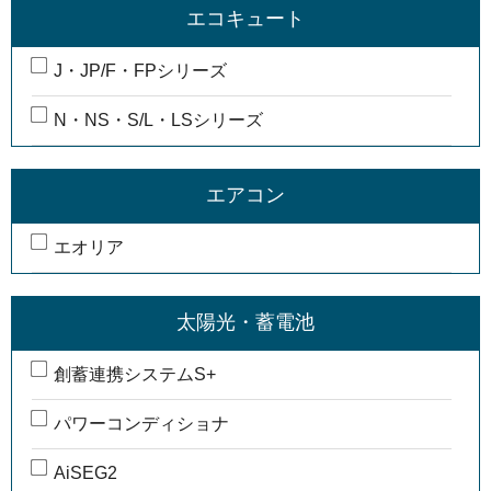
エコキュート
J・JP/F・FPシリーズ
N・NS・S/L・LSシリーズ
エアコン
エオリア
太陽光・蓄電池
創蓄連携システムS+
パワーコンディショナ
AiSEG2