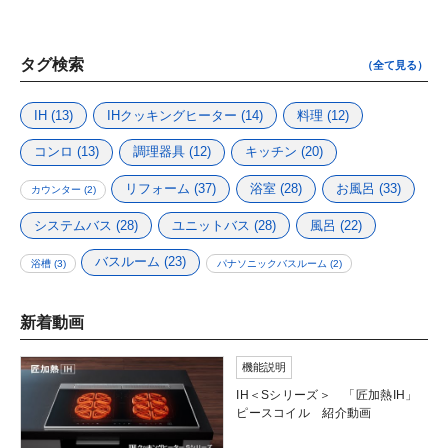
タグ検索
（全て見る）
IH
(13)
IHクッキングヒーター
(14)
料理
(12)
コンロ
(13)
調理器具
(12)
キッチン
(20)
リフォーム
(37)
浴室
(28)
お風呂
(33)
カウンター
(2)
システムバス
(28)
ユニットバス
(28)
風呂
(22)
バスルーム
(23)
浴槽
(3)
パナソニックバスルーム
(2)
新着動画
機能説明
IH＜Sシリーズ＞ 「匠加熱IH」
ピースコイル 紹介動画