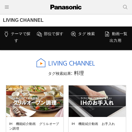
LIVING CHANNEL
テーマで探
部位で探す
タグ 検索
動画一覧
す
出力用
: 料理
タグ検索結果
IH 機能紹介動画 グリルオーブ
IH 機能紹介動画 お手入れ
ン調理