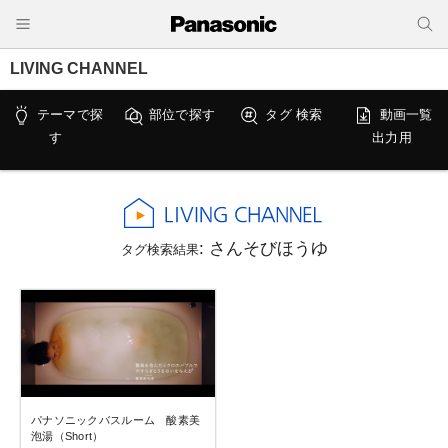
LIVING CHANNEL
テーマで探
部位で探す
タグ 検索
動画一覧
す
出力用
: さんそびほうゆ
タグ検索結果
パナソニックバスルーム 酸素美
泡湯（Short）