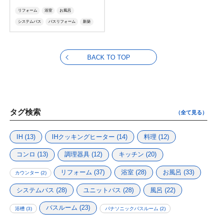
リフォーム
浴室
お風呂
システムバス
バスリフォーム
新築
ユニットバス
風呂
バスルーム
お風呂リフォーム
酸素美泡湯
さんそびほうゆ
びほうゆ
BACK TO TOP
タグ検索
（全て見る）
IH
(13)
IHクッキングヒーター
(14)
料理
(12)
コンロ
(13)
調理器具
(12)
キッチン
(20)
リフォーム
(37)
浴室
(28)
お風呂
(33)
カウンター
(2)
システムバス
(28)
ユニットバス
(28)
風呂
(22)
バスルーム
(23)
浴槽
(3)
パナソニックバスルーム
(2)