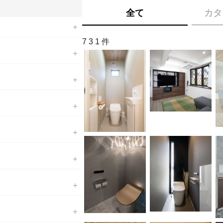
全て
カタ
731件