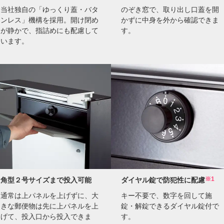
当社独自の「ゆっくり蓋・バタ
のぞき窓で、取り出し口蓋を開
ンレス」機構を採用。開け閉め
かずに中身を外から確認できま
が静かで、指詰めにも配慮して
す。
います。
※1
角型２号サイズまで投入可能
ダイヤル錠で防犯性に配慮
通常は上パネルを上げずに、大
キー不要で、数字を回して施
きな郵便物は先に上パネルを上
錠・解錠できるダイヤル錠付で
げて、投入口から投入できま
す。