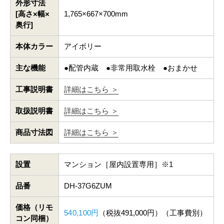
外形寸法
[高さ×幅×
1,765×667×700mm
奥行]
本体カラー
アイボリー
主な機能
●配管内蔵 ●非常用取水栓 ●おまかせ
工事説明書
詳細はこちら ＞
取扱説明書
詳細はこちら ＞
商品寸法図
詳細はこちら ＞
設置
マンション［屋内設置専用］※1
品番
DH-37G6ZUM
価格（リモ
540,100円
（税抜491,000円）（工事費別）
コン同梱）