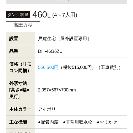
460
(4～7人用)
L
タンク容量
高圧力型
設置
戸建住宅［屋外設置専用］
品番
DH-46G6ZU
価格（リモ
566,500円
（税抜515,000円）（工事費別）
コン同梱）
外形寸法
[高さ×幅×
2,097×667×700mm
奥行]
本体カラー
アイボリー
主な機能
●配管内蔵 ●非常用取水栓 ●おまかせ