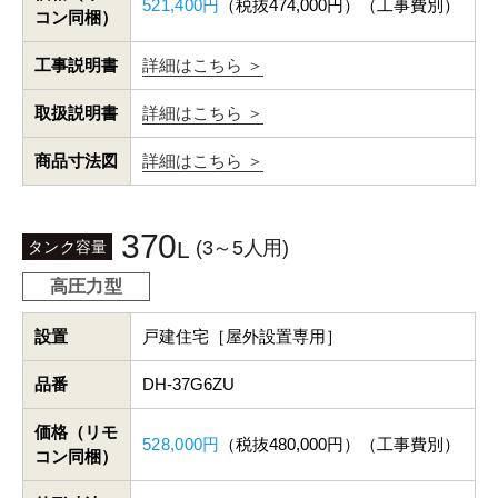
521,400円
（税抜474,000円）（工事費別）
コン同梱）
工事説明書
詳細はこちら ＞
取扱説明書
詳細はこちら ＞
商品寸法図
詳細はこちら ＞
370
(3～5人用)
L
タンク容量
高圧力型
設置
戸建住宅［屋外設置専用］
品番
DH-37G6ZU
価格（リモ
528,000円
（税抜480,000円）（工事費別）
コン同梱）