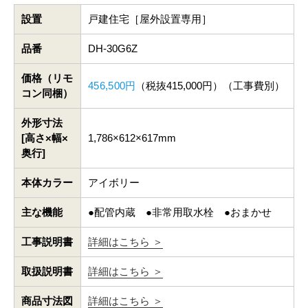
設置
戸建住宅［屋外設置専用］
品番
DH-30G6Z
価格（リモ
456,500円
（税抜415,000円）（工事費別）
コン同梱）
外形寸法
[高さ×幅×
1,786×612×617mm
奥行]
本体カラー
アイボリー
主な機能
●配管内蔵 ●非常用取水栓 ●おまかせ
工事説明書
詳細はこちら ＞
取扱説明書
詳細はこちら ＞
商品寸法図
詳細はこちら ＞