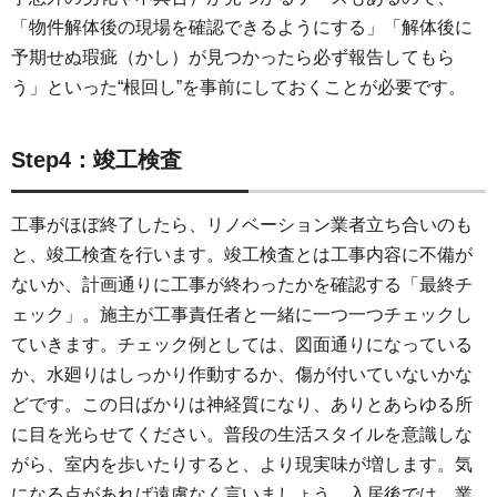
「物件解体後の現場を確認できるようにする」「解体後に
予期せぬ瑕疵（かし）が見つかったら必ず報告してもら
う」といった“根回し”を事前にしておくことが必要です。
Step4：竣工検査
工事がほぼ終了したら、リノベーション業者立ち合いのも
と、竣工検査を行います。竣工検査とは工事内容に不備が
ないか、計画通りに工事が終わったかを確認する「最終チ
ェック」。施主が工事責任者と一緒に一つ一つチェックし
ていきます。チェック例としては、図面通りになっている
か、水廻りはしっかり作動するか、傷が付いていないかな
どです。この日ばかりは神経質になり、ありとあらゆる所
に目を光らせてください。普段の生活スタイルを意識しな
がら、室内を歩いたりすると、より現実味が増します。気
になる点があれば遠慮なく言いましょう。入居後では、業