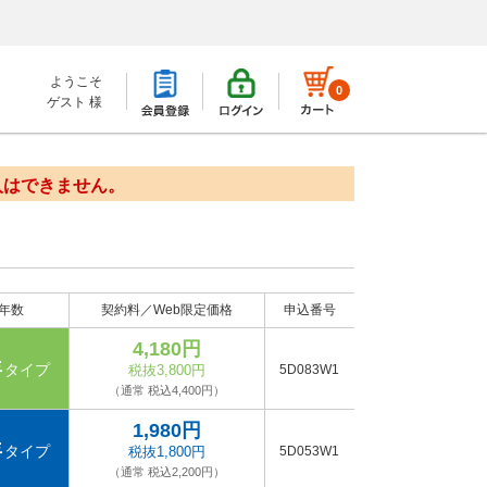
ようこそ
0
ゲスト 様
入はできません。
年数
契約料／Web限定価格
申込番号
4,180円
年
タイプ
税抜3,800円
5D083W1
（通常 税込4,400円）
1,980円
年
タイプ
税抜1,800円
5D053W1
（通常 税込2,200円）