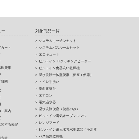
ュー
対象商品一覧
システムキッチンセット
グカート
システムバスルームセット
ド
エコキュート
介
ビルトイン IHクッキングヒーター
修理費用
ビルトイン食器洗い乾燥機
声
温水洗浄一体型便器（便座＋便器）
ご質問
トイレ手洗い
洗面化粧台
求
エアコン
せ
電気温水器
頼
温水洗浄便座（便座のみ）
のご案内
ビルトイン電気オーブンレンジ
定
レンジフード
に関する表記
ビルトイン還元水素水生成器／浄水器
バス換気乾燥機
護方針