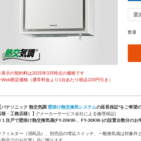
数量
※表示の契約料は2025年3月時点の価格です
★Web限定価格（通常料金より1台あたり税込220円引き）
【パナソニック 熱交気調
壁掛け熱交換気システム
の延長保証*をご希望
店様・工務店様）】
(*メーカーサービス会社による修理保証)
※１住戸で壁掛け熱交換気扇(FY-20KW-、FY-30KW-)の設置台数分
※フィルター（消耗品）、別売品の埋込スイッチ、一般換気扇は対象外
※新品でのお引渡し品に限ります。