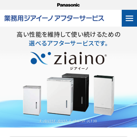
高い性能を維持して使い続けるための
選べるアフターサービスです。
F-JDU35
F-JDU55、F-JDU75
F-JCT30