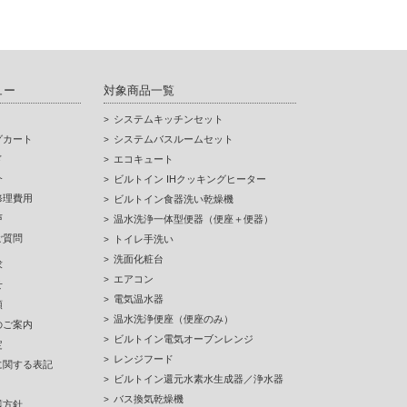
ュー
対象商品一覧
システムキッチンセット
グカート
システムバスルームセット
ド
エコキュート
介
ビルトイン IHクッキングヒーター
修理費用
ビルトイン食器洗い乾燥機
声
温水洗浄一体型便器（便座＋便器）
ご質問
トイレ手洗い
洗面化粧台
求
エアコン
せ
電気温水器
頼
温水洗浄便座（便座のみ）
のご案内
ビルトイン電気オーブンレンジ
定
レンジフード
に関する表記
ビルトイン還元水素水生成器／浄水器
バス換気乾燥機
護方針