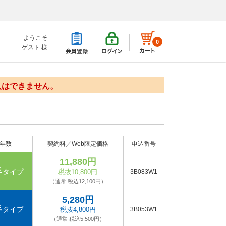
ようこそ
0
ゲスト 様
入はできません。
年数
契約料／Web限定価格
申込番号
11,880円
年
タイプ
税抜10,800円
3B083W1
（通常 税込12,100円）
5,280円
年
タイプ
税抜4,800円
3B053W1
（通常 税込5,500円）