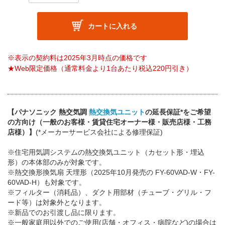
カートに入れる
※表示の契約料は2025年3月時点の価格です
★Web限定価格（通常料金より1台あたり税込220円引き）
【パナソニック 熱交気調
熱交換気ユニット
の延長保証*をご希望
の方向け（一般のお客様・賃貸住宅オーナー様・販売店様・工務
店様）】
(*メーカーサービス会社による修理保証)
※住宅用気調システムの熱交換気ユニット（カセット形・埋込
形）の本体部のみが対象です。
※熱交換形換気扇 天埋形（2025年10月発売の FY-60VAD-W・FY-
60VAD-H）も対象です。
※フィルター（消耗品）、ダクト用部材（チューブ・グリル・フ
ード等）は対象外となります。
※新品でのお引渡し品に限ります。
※一般家庭用以外でのご使用(店舗・オフィス・病院など)の場合は