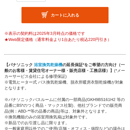
カートに入れる
※表示の契約料は2025年3月時点の価格です
★Web限定価格（通常料金より1台あたり税込220円引き）
【パナソニック
浴室換気乾燥機
の延長保証*をご希望の方向け（一
般のお客様・賃貸住宅オーナー様・販売店様・工務店様）】
(*メー
カーサービス会社による修理保証)
※電気ヒーター式 バス換気乾燥機、脱衣所暖房衣類乾燥機が対象
となります。
※パナソニックバスルームに付属の一部商品(GKH9BS161H2 等の
品番にBS*のつく商品・マックス社製)、他社ブランドでの販売商
品(例：ABD-**等の品番の商品)等は、対象外となります。
※換気機能のみの浴室用換気扇は対象外です。
※新品でのお引渡し品に限ります。
※一般家庭用以外でのご使用(店舗・オフィス・病院など)の場合は