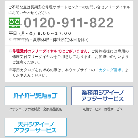
（3）個人情報の取扱い委託について
ご不明な点は長期安心修理サポートセンターのお問い合せフリーダイヤル
当社は、上記利用目的のために必要な範囲で、お客様の個人
にお問い合わせください。
情報の取扱いを当社の業務委託先事業者に委託することがご
ざいます。この場合、当該業務委託先事業者における個人情
報の取扱いについて、当社が責任をもって管理・監督いたし
平日（月～金）９:００～１７:００
ます。
※年末年始・夏季休暇・弊社所定休日を除く
（4）個人情報のご入力にあたっての注意事項
※
修理受付のフリーダイヤルではございません。
ご契約者様には専用の
お申込みにおける必須項目をご入力いただけない場合は、長
修理受付フリーダイヤルをご用意しております。お間違いのないよう
期安心修理サービスで提供されるサービスの利用が出来ませ
ご注意ください。
んので予めご了承下さい。
※専用カタログをお求めの際は、本ウェブサイトの
「カタログ請求」
よ
（5）個人情報保護方針、利用目的、開示などの詳細は、当社ホ
りお申込みください。
ームページをご確認ください。
https://panasonic.co.jp/ew/pts/privacy/index.html
お客様の個人情報についての照会や変更ならびに個人情報保
護に関するご意見やご相談は、次の窓口にお願い致します。
パナソニックの消耗品・交換部品販売
点検サービス・修理サービス
長期安心修理サービスにおけるお客様の個人情報について
パナソニック テクノサービス株式会社 長期安心修理サポー
トセンター
（TEL） 0120-911-822