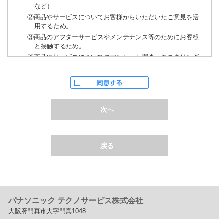
など）
②商品やサービスについてお客様からいただいたご意見を活
用するため。
③商品のアフターサービスやメンテナンス等のためにお客様
と接触するため。
④商品やサービスについてのアンケート調査、モニタリング
調査およびこれらの調査結果を商品開発に利用するため。
（2）個人情報の提供
当社は、あらかじめお客様からご了解いただいている場合、
法令で認められている場合を除き、個人情報を第三者に提供
次へ
または開示いたしません。
しかしながら、お客様がクレジットカード決済をご利用され
る場合に限り、カード発行会社が行なう不正利用検知・防止
「3Dセキュア2.0」のために、お客様が利用するカード発行会
戻る
社及び、決済代行会社：GMOペイメントゲートウェイ株式会
社（第三者）に、下記の情報を開示し、本人認証を行いま
す。
・金額など、決済に関する情報
・お客様のデバイス情報
・お客様の氏名・メールアドレス・配送先住所などの情報や
パナソニック テクノサービス株式会社
配送先情報
大阪府門真市大字門真1048