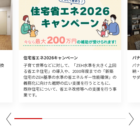
パ
住宅省エネ2026キャンペーン
換
パ
子育て世帯などに対して、「ZEH水準を大きく上回
納
る省エネ住宅」の導入や、2030年度までの「新築
サ
住宅のZEH基準の水準の省エネルギー性能確保」の
義務化に向けた裾野の広い支援を行うとともに、
既存住宅について、省エネ改修等への支援を行う事
業です。