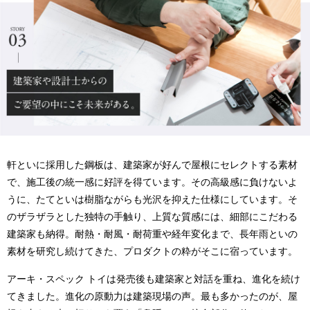
軒といに採用した鋼板は、建築家が好んで屋根にセレクトする素材
で、施工後の統一感に好評を得ています。その高級感に負けないよ
うに、たてといは樹脂ながらも光沢を抑えた仕様にしています。そ
のザラザラとした独特の手触り、上質な質感には、細部にこだわる
建築家も納得。耐熱・耐風・耐荷重や経年変化まで、長年雨といの
素材を研究し続けてきた、プロダクトの粋がそこに宿っています。
アーキ・スペック トイは発売後も建築家と対話を重ね、進化を続け
てきました。進化の原動力は建築現場の声。最も多かったのが、屋