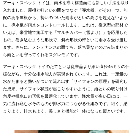
アーキ・スペック トイは、雨水を導く構造面にも新しい手法を取り
入れました。屋根と軒といの間をつなぐ「導水板」がその一つ。勾
配のある屋根から、勢いのついた雨水がといの高さを超えないよう
に、導水板が雨水をコントロールします。これは、従来型の部材で
いえば、豪雪地で施工する「マルチカバー（雪よけ）」を応用した
もの。巻き込むような形状で、斜め形状の軒といに雨水を受け渡し
ます。さらに、メンテナンスの面でも、落ち葉などのごみ詰まりか
ら雨といを守ってくれるスグレモノです。
アーキ・スペック トイのたてといは従来品より細い直径45ミリの仕
様ながら、十分な排水能力が実現されています。これは、一定量の
水がたまると勢いがついて流れ出す「サイフォンの原理」を研究し
た成果。サイフォン状態が起こりやすいように、縦といの取り付け
角度や排水口の形状を最適化しています。降水量が多い日には、一
気に流れ込む水そのものが排水力につながる仕組みです。細く、納
まりよく、排水もよく。美しさと機能が一体になった縦といです。