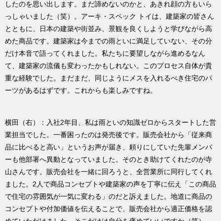
したのを思い出します。まだ諦めないのかと、あきれ顔の方もいら
っしゃいました（笑）。アーキ・スペック トイは、建築家の皆さん
とともに、日本の建築や街並み、景観を良くしようと学びながら高
めた商品です。建築家は今までの雨といに満足していない、その分
だけ本音で語ってくれました。私たちに要望しながら進めるなん
て、建築家の流儀も変わったかもしれない。このプロセス自体が貴
重な経験でした。まだまだ、同じようにメスを入れるべき住宅のパ
ーツがあるはずです。これからも楽しみですね。
横田（右）：入社2年目、私は雨といの知識ゼロからスタートした営
業担当でした。一番困ったのは発売後です。販売会社から「従来商
品に比べると高い」というお声が届き、頼りにしていた先輩メンバ
ーも他部署へ異動となっていました。そのとき助けてくれたのが寺
山さんです。販売会社を一緒に回ろうと、全営業所に同行してくれ
ました。2人で商品コンセプトや建築家の声を丁寧に伝え「この商品
で住宅の雰囲気が一気に変わる」のだと訴えました。地道に商品の
コンセプトや付加価値を伝えることで、販売会社から適正価格を認
めていただけました。そこだけは自分を褒めていいですか（笑）。