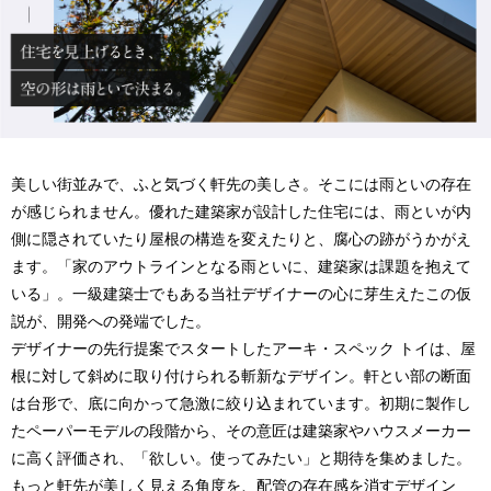
美しい街並みで、ふと気づく軒先の美しさ。そこには雨といの存在
が感じられません。優れた建築家が設計した住宅には、雨といが内
側に隠されていたり屋根の構造を変えたりと、腐心の跡がうかがえ
ます。「家のアウトラインとなる雨といに、建築家は課題を抱えて
いる」。一級建築士でもある当社デザイナーの心に芽生えたこの仮
説が、開発への発端でした。
デザイナーの先行提案でスタートしたアーキ・スペック トイは、屋
根に対して斜めに取り付けられる斬新なデザイン。軒とい部の断面
は台形で、底に向かって急激に絞り込まれています。初期に製作し
たペーパーモデルの段階から、その意匠は建築家やハウスメーカー
に高く評価され、「欲しい。使ってみたい」と期待を集めました。
もっと軒先が美しく見える角度を、配管の存在感を消すデザイン