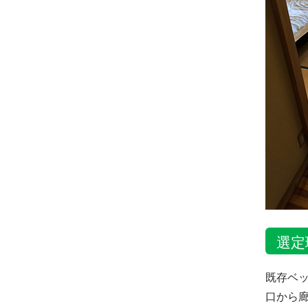
選定
既存ベ
口から