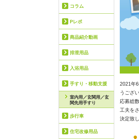
コラム
Pレポ
商品紹介動画
排泄用品
入浴用品
手すり・移動支援
2021
うござ
室内用／玄関用／玄
応募総数
関先用手すり
工夫を
歩行車
決定致
住宅改修用品