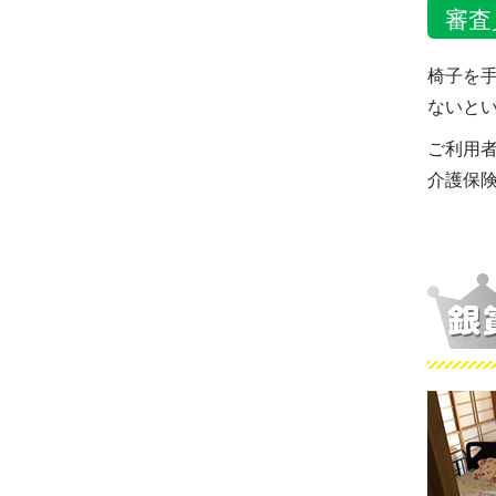
審査
椅子を
ないと
ご利用
介護保