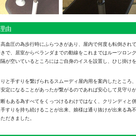
理由
・高血圧の為歩行時にふらつきがあり、屋内で何度も転倒され
好きで、居室からベランダまでの動線をこれまではルーツロン
間隔が空いているところにはご自身のイスを設置し、ひじ掛け
すりと手すりを繋げられるスムーディ屋内用を案内したところ
不安定になることがあったが繋がるのであれば安心して見守り
横断もある為すべてをくっつけるわけではなく、クリンディと
た手すりを持ち続けることが出来、娘様は通り抜けが出来る為
いただきました。