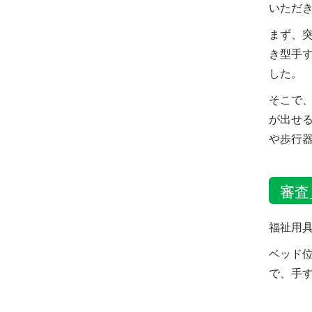
いただ
まず、
き型手
した。
そこで
が出せ
や歩行
審査
福祉用
ベッド
で、手