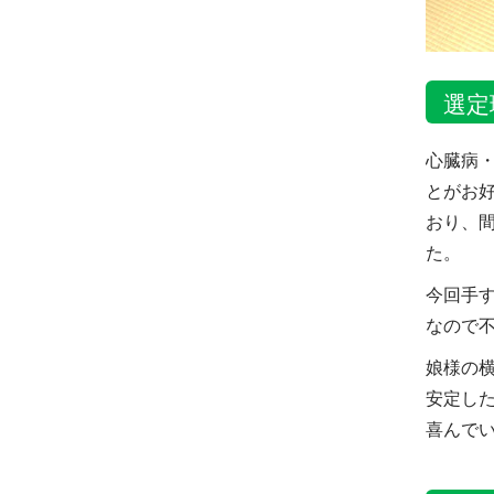
選定
心臓病
とがお
おり、
た。
今回手
なので
娘様の
安定し
喜んで