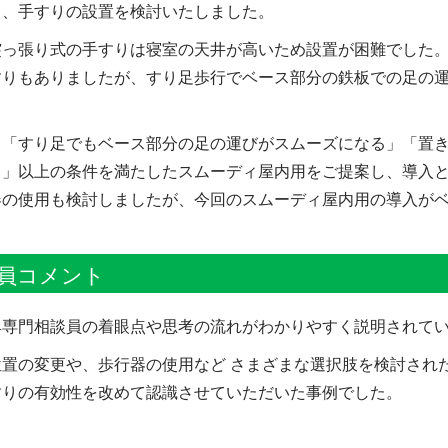
き、手すりの設置を検討いたしました。
突っ張り式の手すりは寝室の天井が高いため設置が困難でした
すりもありましたが、すり足歩行でベース部分の鉄板での足の
、「すり足でもベース部分の足の運びがスムーズになる」「置
る」以上の条件を満たしたスムーディ屋内用をご提案し、導入
器の使用も検討しましたが、今回のスムーディ屋内用の導入が
員コメント
具専門相談員の着眼点や思考の流れがわかりやすく説明されて
位置の変更や、歩行器の使用など さまざまな選択肢を検討され
すりの有効性を改めて認識させていただいた事例でした。