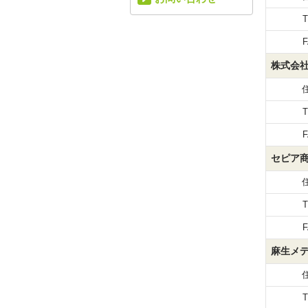
T
F
株式会
T
F
セピア
T
F
麻生メ
T