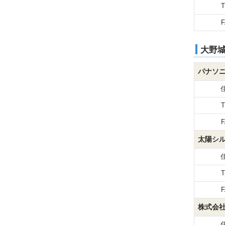
T
F
大野
パナソ
T
F
太陽シ
T
F
株式会