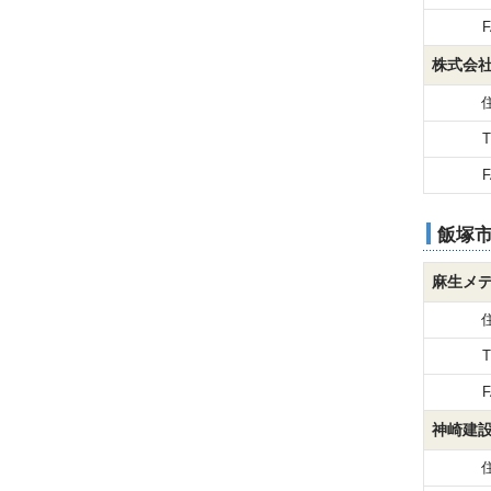
F
株式会
T
F
飯塚
麻生メ
T
F
神崎建