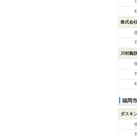
T
F
株式会
T
川村義肢
T
F
福岡
ダスキ
T