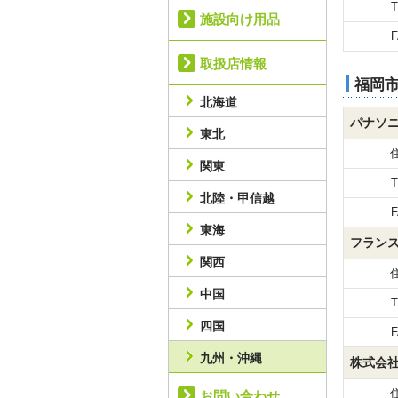
T
施設向け用品
F
取扱店情報
福岡
北海道
パナソ
東北
関東
T
北陸・甲信越
F
東海
フラン
関西
中国
T
四国
F
九州・沖縄
株式会
お問い合わせ