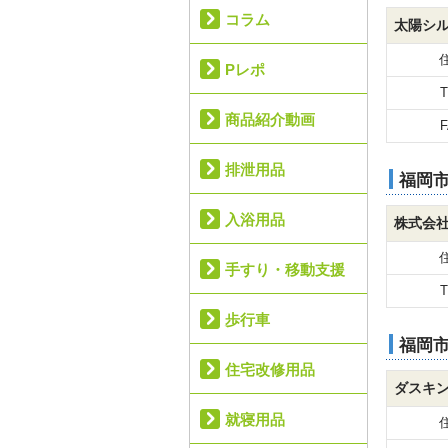
コラム
太陽シ
Pレポ
T
商品紹介動画
F
排泄用品
福岡
入浴用品
株式会社
手すり・移動支援
T
歩行車
福岡
住宅改修用品
ダスキ
就寝用品