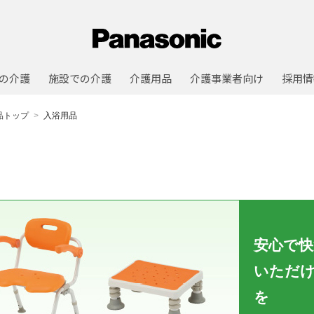
の介護
施設での介護
介護用品
介護事業者向け
採用情
品トップ
入浴用品
安心で快
いただ
を