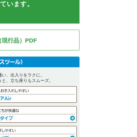
しています。
現行品）PDF
補い、出入りをラクに。
うと、立ち座りもスムーズ。