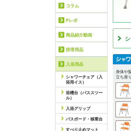
コラム
Pレポ
商品紹介動画
シ
排泄用品
入浴用品
身体や
シャワーチェア（入
立ち座
浴用イス）
浴槽台（バススツー
ル）
入浴グリップ
バスボード・移乗台
すべり止めマット