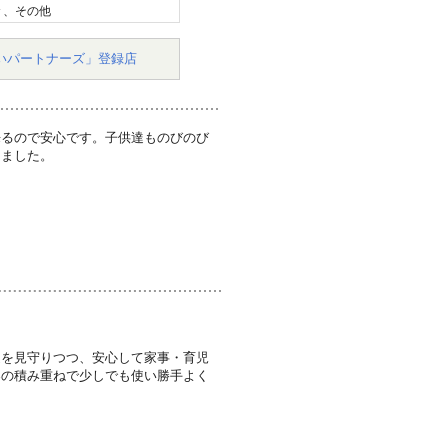
々、その他
いパートナーズ」登録店
来るので安心です。子供達ものびのび
きました。
達を見守りつつ、安心して家事・育児
案の積み重ねで少しでも使い勝手よく