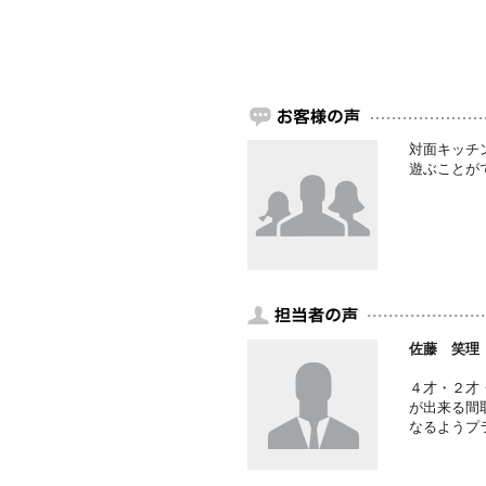
対面キッチ
遊ぶことが
佐藤 笑理
４才・２才
が出来る間
なるようプ