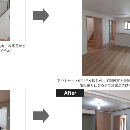
た為、冷暖房がど
げがちに
アウトセットの引戸を取り付けて階段室を外
階段室と仕切る事で冷暖房の効