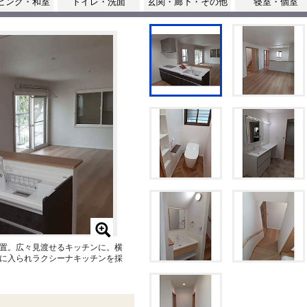
ビング・和室
トイレ・洗面
玄関・廊下・その他
寝室・個室
置。広々見渡せるキッチンに。横
に入られラクシーナキッチンを採