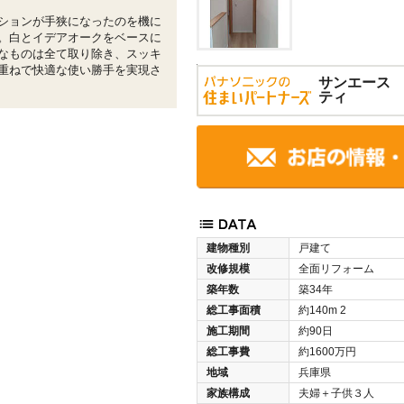
ションが手狭になったのを機に
。白とイデアオークをベースに
なものは全て取り除き、スッキ
重ねで快適な使い勝手を実現さ
サンエース
ティ
建物種別
戸建て
改修規模
全面リフォーム
築年数
築34年
総工事面積
約140m
2
施工期間
約90日
総工事費
約1600万円
地域
兵庫県
家族構成
夫婦＋子供３人