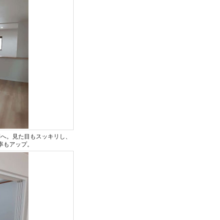
側へ。見た目もスッキリし、
率もアップ。