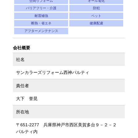
空間リフォーム
オール電化
バリアフリー・介護
防犯
耐震補強
ペット
断熱・省エネ
健康配慮
アフターメンテナンス
会社概要
社名
サンカラーズリフォーム西神パルティ
責任者
大下 誉晃
所在地
〒651-2277 兵庫県神戸市西区美賀多台９－２－２
パルティ内