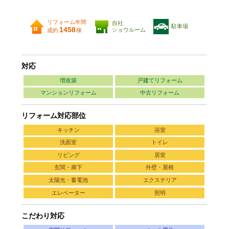
リフォーム年間
自社
駐車場
1458
ショウルーム
成約
棟
対応
増改築
戸建てリフォーム
マンションリフォーム
中古リフォーム
リフォーム対応部位
キッチン
浴室
洗面室
トイレ
リビング
居室
玄関・廊下
外壁・屋根
太陽光・蓄電池
エクステリア
エレベーター
照明
こだわり対応