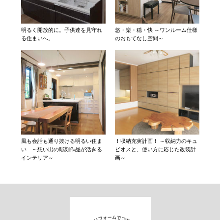
明るく開放的に。子供達を見守れ
悠・楽・穏・快 ～ワンルーム仕様
る住まいへ。
のおもてなし空間～
風も会話も通り抜ける明るい住ま
！収納充実計画！ ～収納力のキュ
い ～想い出の彫刻作品が活きる
ビオスと、使い方に応じた改装計
インテリア～
画～