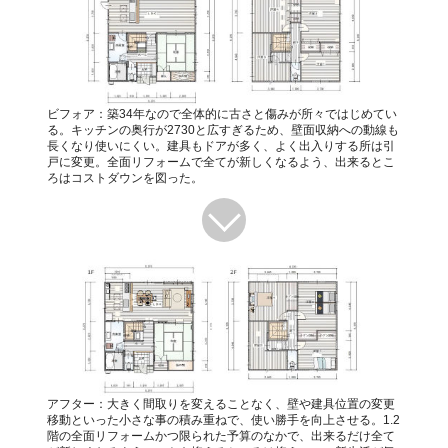
ビフォア：築34年なので全体的に古さと傷みが所々ではじめてい
る。キッチンの奥行が2730と広すぎるため、壁面収納への動線も
長くなり使いにくい。建具もドアが多く、よく出入りする所は引
戸に変更。全面リフォームで全てが新しくなるよう、出来るとこ
ろはコストダウンを図った。
アフター：大きく間取りを変えることなく、壁や建具位置の変更
移動といった小さな事の積み重ねで、使い勝手を向上させる。1.2
階の全面リフォームかつ限られた予算のなかで、出来るだけ全て