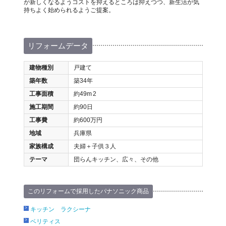
が新しくなるようコストを抑えるところは抑えつつ、新生活が気
持ちよく始められるようご提案。
リフォームデータ
建物種別
戸建て
築年数
築34年
工事面積
約49m
2
施工期間
約90日
工事費
約600万円
地域
兵庫県
家族構成
夫婦＋子供３人
テーマ
団らんキッチン、広々、その他
このリフォームで採用したパナソニック商品
キッチン ラクシーナ
ベリティス