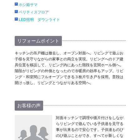
ホシ姫サマ
ベリティスフロア
LED照明 ダウンライト
リフォームポイント
キッチンの吊戸棚は撤去し、オープン対面へ。リビングで遊ぶお
子様を見守りながらの家事との両立を実現。リビングへのドア建
具位置を移設して、リビング内にあった階段を玄関ホール側へ。
階段がリビングの外側となったので冷暖房の効率もアップ。リビ
ング・和室間にフルオープンできる３枚片引き戸を採用。普段は
開けっ放し、リビングとつながりある空間へ。
お客様の声
対面キッチンで調理や後片付けをしなが
らリビングで遊んでいる子供達を見守る
事が出来るので安心です。子供達ものび
のび遊ぶことができ、すべてが新しくな