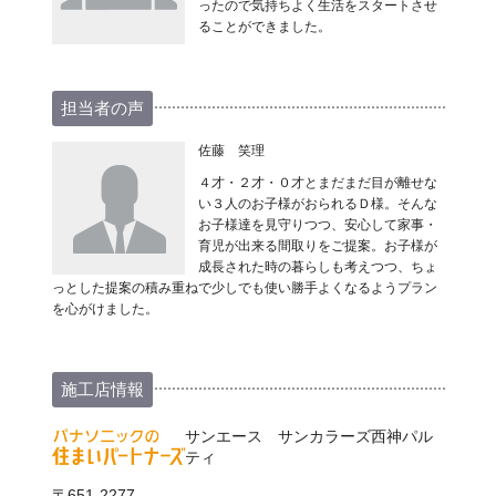
ったので気持ちよく生活をスタートさせ
ることができました。
担当者の声
佐藤 笑理
４才・２才・０才とまだまだ目が離せな
い３人のお子様がおられるＤ様。そんな
お子様達を見守りつつ、安心して家事・
育児が出来る間取りをご提案。お子様が
成長された時の暮らしも考えつつ、ちょ
っとした提案の積み重ねで少しでも使い勝手よくなるようプラン
を心がけました。
施工店情報
サンエース サンカラーズ西神パル
ティ
〒651-2277