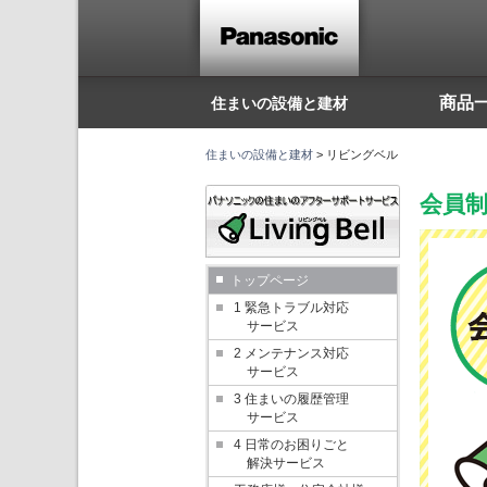
こ
こ
か
ら
本
文
で
商品
住まいの設備と建材
す。
住まいの設備と建材
> リビングベル
会員
トップページ
1 緊急トラブル対応
サービス
2 メンテナンス対応
サービス
3 住まいの履歴管理
サービス
4 日常のお困りごと
解決サービス