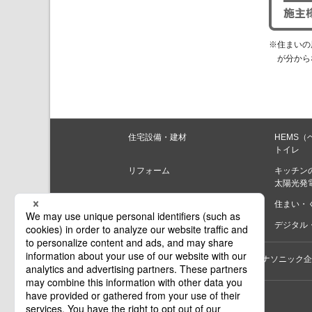
※住まいの
が分から
住宅設備・建材
HEMS（
トイレ
リフォーム
キッチン
太陽光発
住まいづくり
住まい・
家電商品
デジタル・
個人のお客様
法人のお客様
パナソニック企
印刷