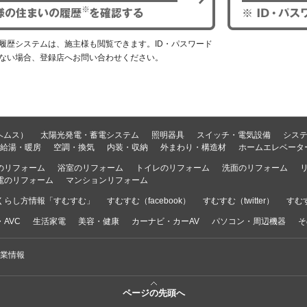
履歴システムは、施主様も閲覧できます。ID・パスワード
ない場合、登録店へお問い合わせください。
ヘムス）
太陽光発電・蓄電システム
照明器具
スイッチ・電気設備
シス
給湯・暖房
空調・換気
内装・収納
外まわり・構造材
ホームエレベータ
のリフォーム
浴室のリフォーム
トイレのリフォーム
洗面のリフォーム
電のリフォーム
マンションリフォーム
くらし方情報「すむすむ」
すむすむ（facebook）
すむすむ（twitter）
すむす
AVC
生活家電
美容・健康
カーナビ・カーAV
パソコン・周辺機器
そ
業情報
ページの先頭へ