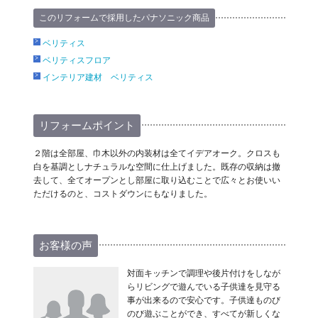
このリフォームで採用したパナソニック商品
ベリティス
ベリティスフロア
インテリア建材 ベリティス
リフォームポイント
２階は全部屋、巾木以外の内装材は全てイデアオーク。クロスも
白を基調としナチュラルな空間に仕上げました。既存の収納は撤
去して、全てオープンとし部屋に取り込むことで広々とお使いい
ただけるのと、コストダウンにもなりました。
お客様の声
対面キッチンで調理や後片付けをしなが
らリビングで遊んでいる子供達を見守る
事が出来るので安心です。子供達ものび
のび遊ぶことができ、すべてが新しくな