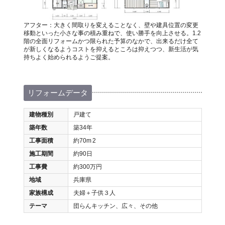
アフター：大きく間取りを変えることなく、壁や建具位置の変更
移動といった小さな事の積み重ねで、使い勝手を向上させる。1.2
階の全面リフォームかつ限られた予算のなかで、出来るだけ全て
が新しくなるようコストを抑えるところは抑えつつ、新生活が気
持ちよく始められるようご提案。
リフォームデータ
建物種別
戸建て
築年数
築34年
工事面積
約70m
2
施工期間
約90日
工事費
約300万円
地域
兵庫県
家族構成
夫婦＋子供３人
テーマ
団らんキッチン、広々、その他