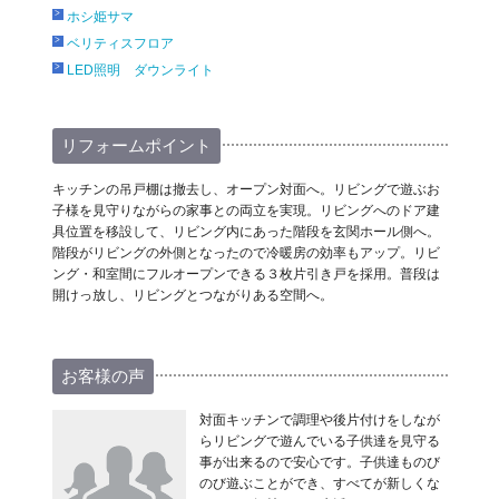
ホシ姫サマ
ベリティスフロア
LED照明 ダウンライト
リフォームポイント
キッチンの吊戸棚は撤去し、オープン対面へ。リビングで遊ぶお
子様を見守りながらの家事との両立を実現。リビングへのドア建
具位置を移設して、リビング内にあった階段を玄関ホール側へ。
階段がリビングの外側となったので冷暖房の効率もアップ。リビ
ング・和室間にフルオープンできる３枚片引き戸を採用。普段は
開けっ放し、リビングとつながりある空間へ。
お客様の声
対面キッチンで調理や後片付けをしなが
らリビングで遊んでいる子供達を見守る
事が出来るので安心です。子供達ものび
のび遊ぶことができ、すべてが新しくな