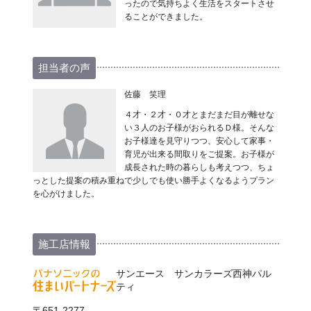
ったので気持ちよく生活をスタートさせ
ることができました。
担当者の声
佐藤 笑理
４才・２才・０才とまだまだ目が離せな
い３人のお子様がおられるＤ様。そんな
お子様達を見守りつつ、安心して家事・
育児が出来る間取りをご提案。お子様が
成長された時の暮らしも考えつつ、ちょ
っとした提案の積み重ねで少しでも使い勝手よくなるようプラン
を心がけました。
施工店情報
サンエース サンカラーズ西神パル
ティ
〒651-2277