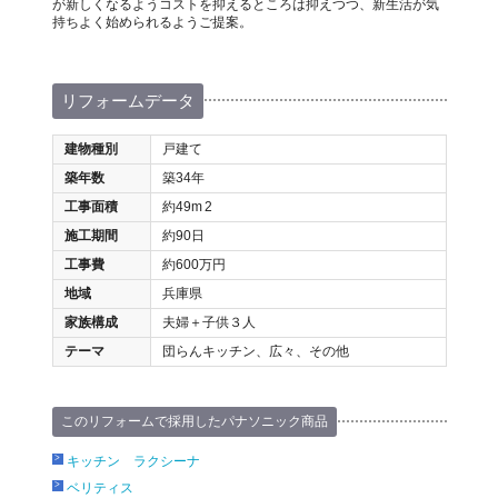
が新しくなるようコストを抑えるところは抑えつつ、新生活が気
持ちよく始められるようご提案。
リフォームデータ
建物種別
戸建て
築年数
築34年
工事面積
約49m
2
施工期間
約90日
工事費
約600万円
地域
兵庫県
家族構成
夫婦＋子供３人
テーマ
団らんキッチン、広々、その他
このリフォームで採用したパナソニック商品
キッチン ラクシーナ
ベリティス