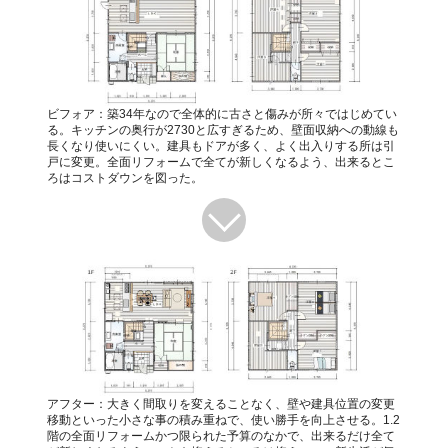
ビフォア：築34年なので全体的に古さと傷みが所々ではじめてい
る。キッチンの奥行が2730と広すぎるため、壁面収納への動線も
長くなり使いにくい。建具もドアが多く、よく出入りする所は引
戸に変更。全面リフォームで全てが新しくなるよう、出来るとこ
ろはコストダウンを図った。
アフター：大きく間取りを変えることなく、壁や建具位置の変更
移動といった小さな事の積み重ねで、使い勝手を向上させる。1.2
階の全面リフォームかつ限られた予算のなかで、出来るだけ全て