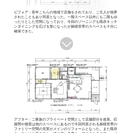
ビフォア：長年こちらの地域で店舗をされており、ご主人が他界
されたこともあり同居となった。一階スペース以外にも二階もゆ
ったりとした空間になっており、今回のゾーニングも既存キッチ
ンダイニングを広げる形になったが娘様世帯のスペースも十分に
確保できた。
アフター：ご家族のプライベート空間として店舗部分を改装。応
接間や個室は他のスペースにあるので今回同居される娘様世帯の
ファミリー空間の充実がメインのリフォームとなった。また既存