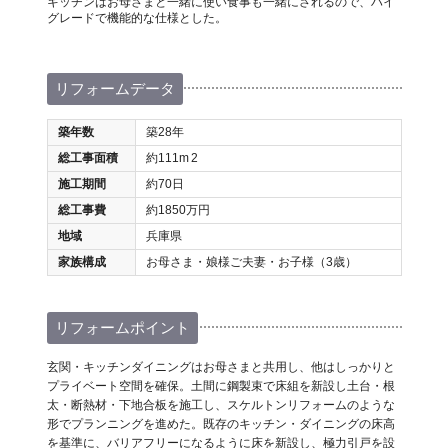
キッチンはお母さまと一緒に使い食事も一緒にされるので、ハイ
グレードで機能的な仕様とした。
リフォームデータ
築年数
築28年
総工事面積
約111m
2
施工期間
約70日
総工事費
約1850万円
地域
兵庫県
家族構成
お母さま・娘様ご夫妻・お子様（3歳）
リフォームポイント
玄関・キッチンダイニングはお母さまと共用し、他はしっかりと
プライベート空間を確保。土間に鋼製束で床組を新設し土台・根
太・断熱材・下地合板を施工し、スケルトンリフォームのような
形でプランニングを進めた。既存のキッチン・ダイニングの床高
を基準に、バリアフリーになるように床を新設し、極力引戸を設