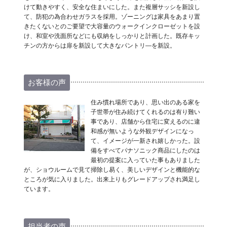
けて動きやすく、安全な住まいにした。また複層サッシを新設し
て、防犯の為合わせガラスを採用。ゾーニングは家具をあまり置
きたくないとのご要望で大容量のウォークインクローゼットを設
け、和室や洗面所などにも収納をしっかりと計画した。既存キッ
チンの方からは扉を新設して大きなパントリ―を新設。
お客様の声
住み慣れ場所であり、思い出のある家を
子世帯が住み続けてくれるのは有り難い
事であり、店舗から住宅に変えるのに違
和感が無いような外観デザインになっ
て、イメージが一新され嬉しかった。設
備をすべてパナソニック商品にしたのは
最初の提案に入っていた事もありました
が、ショウルームで見て掃除し易く、美しいデザインと機能的な
ところが気に入りました。出来上りもグレードアップされ満足し
ています。
担当者の声