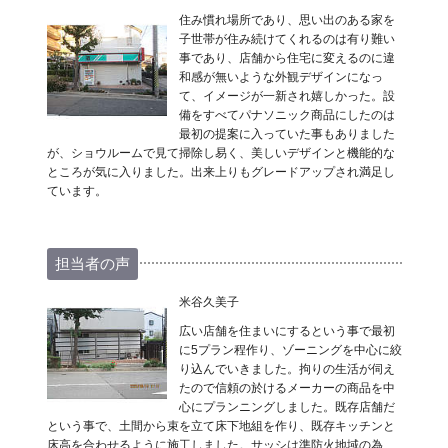
住み慣れ場所であり、思い出のある家を
子世帯が住み続けてくれるのは有り難い
事であり、店舗から住宅に変えるのに違
和感が無いような外観デザインになっ
て、イメージが一新され嬉しかった。設
備をすべてパナソニック商品にしたのは
最初の提案に入っていた事もありました
が、ショウルームで見て掃除し易く、美しいデザインと機能的な
ところが気に入りました。出来上りもグレードアップされ満足し
ています。
担当者の声
米谷久美子
広い店舗を住まいにするという事で最初
に5プラン程作り、ゾーニングを中心に絞
り込んでいきました。拘りの生活が伺え
たので信頼の於けるメーカーの商品を中
心にプランニングしました。既存店舗だ
という事で、土間から束を立て床下地組を作り、既存キッチンと
床高を合わせるように施工しました。サッシは準防火地域の為、