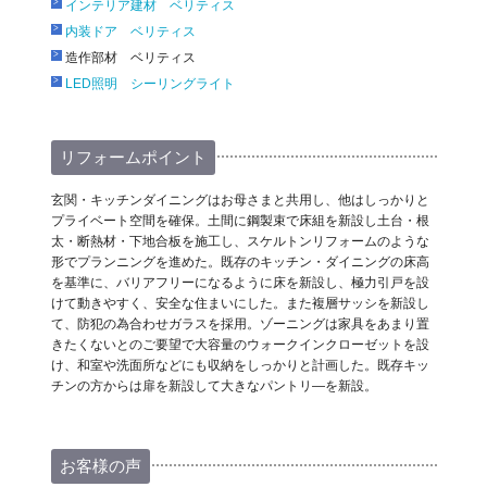
インテリア建材 ベリティス
内装ドア ベリティス
造作部材 ベリティス
LED照明 シーリングライト
リフォームポイント
玄関・キッチンダイニングはお母さまと共用し、他はしっかりと
プライベート空間を確保。土間に鋼製束で床組を新設し土台・根
太・断熱材・下地合板を施工し、スケルトンリフォームのような
形でプランニングを進めた。既存のキッチン・ダイニングの床高
を基準に、バリアフリーになるように床を新設し、極力引戸を設
けて動きやすく、安全な住まいにした。また複層サッシを新設し
て、防犯の為合わせガラスを採用。ゾーニングは家具をあまり置
きたくないとのご要望で大容量のウォークインクローゼットを設
け、和室や洗面所などにも収納をしっかりと計画した。既存キッ
チンの方からは扉を新設して大きなパントリ―を新設。
お客様の声