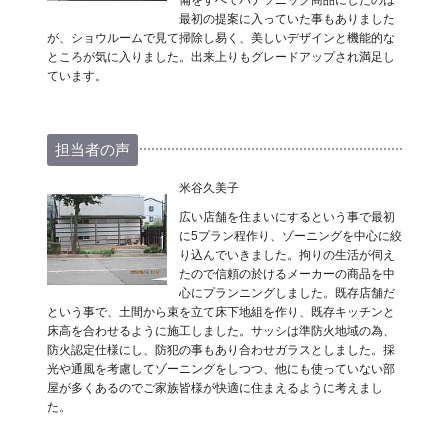
備をすべてパナソニック商品にしたのは
最初の提案に入っていた事もありました
が、ショウルームで見て掃除し易く、美しいデザインと機能的な
ところが気に入りました。出来上りもグレードアップされ満足し
ています。
担当者の声
米谷久美子
広い店舗を住まいにするという事で最初
に5プラン程作り、ゾーニングを中心に絞
り込んでいきました。拘りの生活が伺え
たので信頼の於けるメーカーの商品を中
心にプランニングしました。既存店舗だ
という事で、土間から束を立て床下地組を作り、既存キッチンと
床高を合わせるように施工しました。サッシは準防火地域の為、
防火認定仕様にし、防犯の事もあり合わせガラスとしました。採
光や通風を考慮してゾーニングをしつつ、他にも使っていない部
屋が多くあるのでご家族皆様が快適に住まえるように考えまし
た。