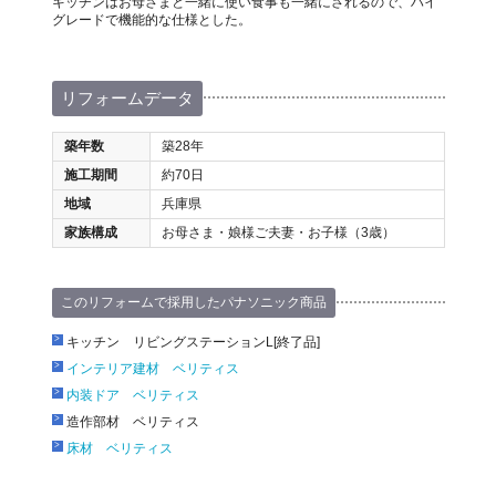
キッチンはお母さまと一緒に使い食事も一緒にされるので、ハイ
グレードで機能的な仕様とした。
リフォームデータ
築年数
築28年
施工期間
約70日
地域
兵庫県
家族構成
お母さま・娘様ご夫妻・お子様（3歳）
このリフォームで採用したパナソニック商品
キッチン リビングステーションL[終了品]
インテリア建材 ベリティス
内装ドア ベリティス
造作部材 ベリティス
床材 ベリティス