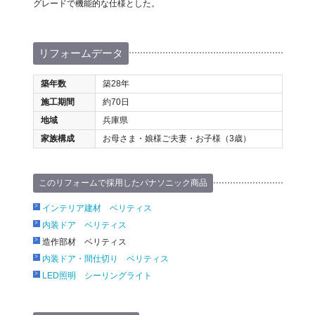
グレードで機能的な仕様とした。
リフォームデータ
築年数
築28年
施工期間
約70日
地域
兵庫県
家族構成
お母さま・娘様ご夫妻・お子様（3歳）
このリフォームで採用したパナソニック商品
インテリア建材 ベリティス
内装ドア ベリティス
造作部材 ベリティス
内装ドア・間仕切り ベリティス
LED照明 シーリングライト