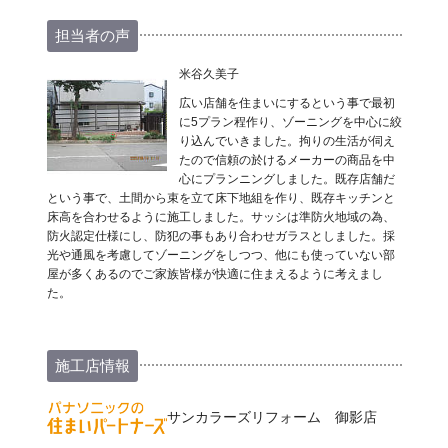
担当者の声
米谷久美子
広い店舗を住まいにするという事で最初
に5プラン程作り、ゾーニングを中心に絞
り込んでいきました。拘りの生活が伺え
たので信頼の於けるメーカーの商品を中
心にプランニングしました。既存店舗だ
という事で、土間から束を立て床下地組を作り、既存キッチンと
床高を合わせるように施工しました。サッシは準防火地域の為、
防火認定仕様にし、防犯の事もあり合わせガラスとしました。採
光や通風を考慮してゾーニングをしつつ、他にも使っていない部
屋が多くあるのでご家族皆様が快適に住まえるように考えまし
た。
施工店情報
サンカラーズリフォーム 御影店