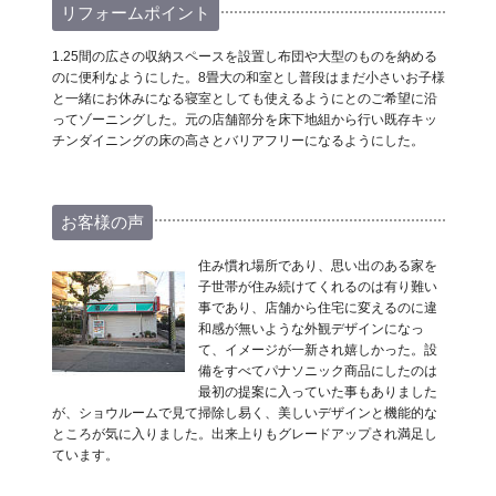
リフォームポイント
1.25間の広さの収納スペースを設置し布団や大型のものを納める
のに便利なようにした。8畳大の和室とし普段はまだ小さいお子様
と一緒にお休みになる寝室としても使えるようにとのご希望に沿
ってゾーニングした。元の店舗部分を床下地組から行い既存キッ
チンダイニングの床の高さとバリアフリーになるようにした。
お客様の声
住み慣れ場所であり、思い出のある家を
子世帯が住み続けてくれるのは有り難い
事であり、店舗から住宅に変えるのに違
和感が無いような外観デザインになっ
て、イメージが一新され嬉しかった。設
備をすべてパナソニック商品にしたのは
最初の提案に入っていた事もありました
が、ショウルームで見て掃除し易く、美しいデザインと機能的な
ところが気に入りました。出来上りもグレードアップされ満足し
ています。