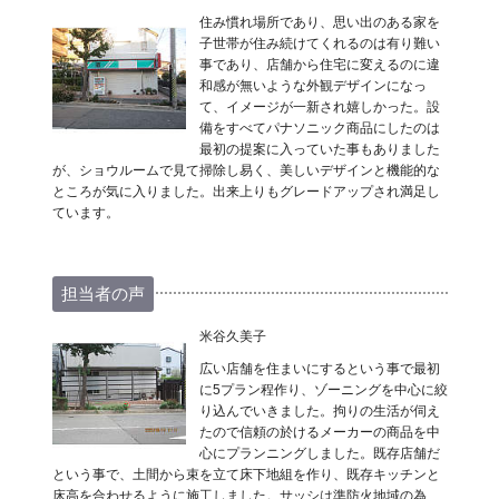
住み慣れ場所であり、思い出のある家を
子世帯が住み続けてくれるのは有り難い
事であり、店舗から住宅に変えるのに違
和感が無いような外観デザインになっ
て、イメージが一新され嬉しかった。設
備をすべてパナソニック商品にしたのは
最初の提案に入っていた事もありました
が、ショウルームで見て掃除し易く、美しいデザインと機能的な
ところが気に入りました。出来上りもグレードアップされ満足し
ています。
担当者の声
米谷久美子
広い店舗を住まいにするという事で最初
に5プラン程作り、ゾーニングを中心に絞
り込んでいきました。拘りの生活が伺え
たので信頼の於けるメーカーの商品を中
心にプランニングしました。既存店舗だ
という事で、土間から束を立て床下地組を作り、既存キッチンと
床高を合わせるように施工しました。サッシは準防火地域の為、