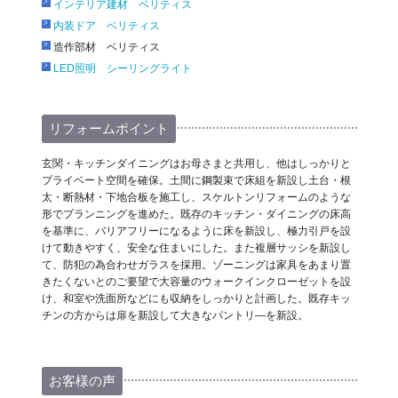
インテリア建材 ベリティス
内装ドア ベリティス
造作部材 ベリティス
LED照明 シーリングライト
リフォームポイント
玄関・キッチンダイニングはお母さまと共用し、他はしっかりと
プライベート空間を確保。土間に鋼製束で床組を新設し土台・根
太・断熱材・下地合板を施工し、スケルトンリフォームのような
形でプランニングを進めた。既存のキッチン・ダイニングの床高
を基準に、バリアフリーになるように床を新設し、極力引戸を設
けて動きやすく、安全な住まいにした。また複層サッシを新設し
て、防犯の為合わせガラスを採用。ゾーニングは家具をあまり置
きたくないとのご要望で大容量のウォークインクローゼットを設
け、和室や洗面所などにも収納をしっかりと計画した。既存キッ
チンの方からは扉を新設して大きなパントリ―を新設。
お客様の声