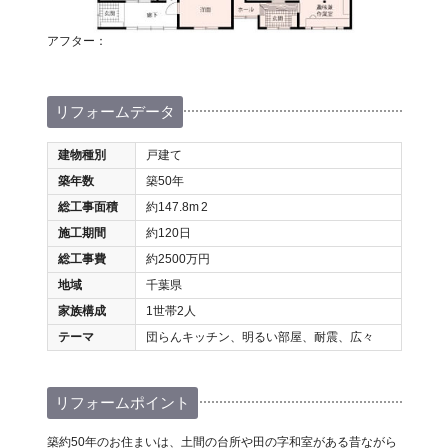
アフター：
リフォームデータ
建物種別
戸建て
築年数
築50年
総工事面積
約147.8m
2
施工期間
約120日
総工事費
約2500万円
地域
千葉県
家族構成
1世帯2人
テーマ
団らんキッチン、明るい部屋、耐震、広々
リフォームポイント
築約50年のお住まいは、土間の台所や田の字和室がある昔ながら