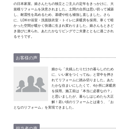
の日本家屋。娘さんたちの独立とご主人の定年をきっかけに、大
規模リフォームを決意されました。土間の台所は思い切って減築
し、耐震性を高めるため、基礎や柱も補強し直しました。さら
に、LDKや浴室・洗面脱衣室・トイレに床暖房を採用。寒くて暗
かった空間が暖かく快適に生まれ変わりました。娘さんもときど
き遊びに来られ、あたたかなリビングでご夫妻とともに過ごされ
るそうです。
お客様の声
娘から「夫婦ふたりだけの暮らしのため
に、いい家をつくってね」と背中を押さ
れてリフォームに踏み切りました。あた
たかな住まいにしたくて、4か所に床暖房
を採用。施工前は「本当に必要なの？」
と思いましたが、暮らしはじめたら大正
解！若い頃のリフォームとは違う、「お
となのリフォーム」を実現できました。
担当者の声