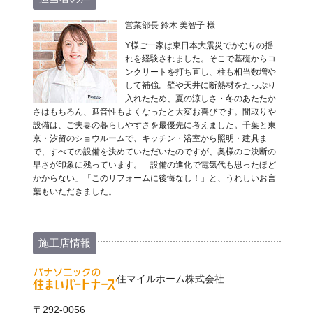
営業部長 鈴木 美智子 様
Y様ご一家は東日本大震災でかなりの揺
れを経験されました。そこで基礎からコ
ンクリートを打ち直し、柱も相当数増や
して補強。壁や天井に断熱材をたっぷり
入れたため、夏の涼しさ・冬のあたたか
さはもちろん、遮音性もよくなったと大変お喜びです。間取りや
設備は、ご夫妻の暮らしやすさを最優先に考えました。千葉と東
京・汐留のショウルームで、キッチン・浴室から照明・建具ま
で、すべての設備を決めていただいたのですが、奥様のご決断の
早さが印象に残っています。「設備の進化で電気代も思ったほど
かからない」「このリフォームに後悔なし！」と、うれしいお言
葉もいただきました。
施工店情報
住マイルホーム株式会社
〒292-0056