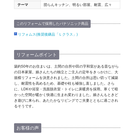
テーマ
団らんキッチン、明るい部屋、耐震、広々
このリフォームで採用したパナソニック商品
リフォムス(推奨後継品「Ｌクラス」)
リフォームポイント
築約50年のお住まいは、土間の台所や田の字和室がある昔ながら
の日本家屋。娘さんたちの独立とご主人の定年をきっかけに、大
規模リフォームを決意されました。土間の台所は思い切って減築
し、耐震性を高めるため、基礎や柱も補強し直しました。さら
に、LDKや浴室・洗面脱衣室・トイレに床暖房を採用。寒くて暗
かった空間が暖かく快適に生まれ変わりました。娘さんもときど
き遊びに来られ、あたたかなリビングでご夫妻とともに過ごされ
るそうです。
お客様の声