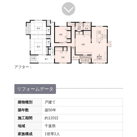
アフター：
リフォームデータ
建物種別
戸建て
築年数
築50年
施工期間
約120日
地域
千葉県
家族構成
1世帯2人