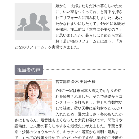
娘から「夫婦ふたりだけの暮らしのため
に、いい家をつくってね」と背中を押さ
れてリフォームに踏み切りました。あた
たかな住まいにしたくて、4か所に床暖房
を採用。施工前は「本当に必要なの？」
と思いましたが、暮らしはじめたら大正
解！若い頃のリフォームとは違う、「お
となのリフォーム」を実現できました。
担当者の声
営業部長 鈴木 美智子 様
Y様ご一家は東日本大震災でかなりの揺
れを経験されました。そこで基礎からコ
ンクリートを打ち直し、柱も相当数増や
して補強。壁や天井に断熱材をたっぷり
入れたため、夏の涼しさ・冬のあたたか
さはもちろん、遮音性もよくなったと大変お喜びです。間取りや
設備は、ご夫妻の暮らしやすさを最優先に考えました。千葉と東
京・汐留のショウルームで、キッチン・浴室から照明・建具ま
で、すべての設備を決めていただいたのですが、奥様のご決断の