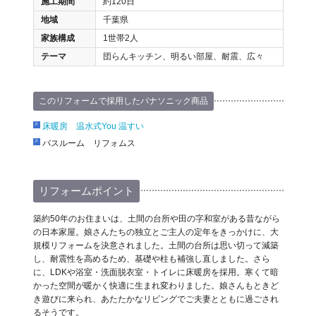
施工期間
約120日
地域
千葉県
家族構成
1世帯2人
テーマ
団らんキッチン、明るい部屋、耐震、広々
このリフォームで採用したパナソニック商品
床暖房 温水式You 温すい
バスルーム リフォムス
リフォームポイント
築約50年のお住まいは、土間の台所や田の字和室がある昔ながら
の日本家屋。娘さんたちの独立とご主人の定年をきっかけに、大
規模リフォームを決意されました。土間の台所は思い切って減築
し、耐震性を高めるため、基礎や柱も補強し直しました。さら
に、LDKや浴室・洗面脱衣室・トイレに床暖房を採用。寒くて暗
かった空間が暖かく快適に生まれ変わりました。娘さんもときど
き遊びに来られ、あたたかなリビングでご夫妻とともに過ごされ
るそうです。