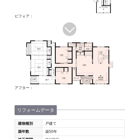
ビフォア：
アフター：
リフォームデータ
建物種別
戸建て
築年数
築50年