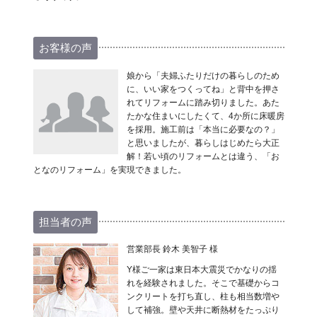
お客様の声
娘から「夫婦ふたりだけの暮らしのため
に、いい家をつくってね」と背中を押さ
れてリフォームに踏み切りました。あた
たかな住まいにしたくて、4か所に床暖房
を採用。施工前は「本当に必要なの？」
と思いましたが、暮らしはじめたら大正
解！若い頃のリフォームとは違う、「お
となのリフォーム」を実現できました。
担当者の声
営業部長 鈴木 美智子 様
Y様ご一家は東日本大震災でかなりの揺
れを経験されました。そこで基礎からコ
ンクリートを打ち直し、柱も相当数増や
して補強。壁や天井に断熱材をたっぷり