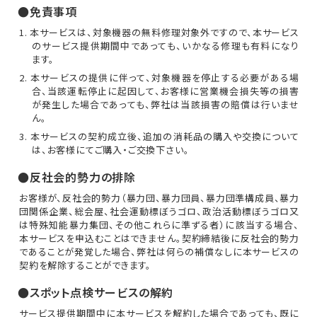
●免責事項
1. 本サービスは、対象機器の無料修理対象外ですので、本サービス
のサービス提供期間中であっても、いかなる修理も有料になり
ます。
2. 本サービスの提供に伴って、対象機器を停止する必要がある場
合、当該運転停止に起因して、お客様に営業機会損失等の損害
が発生した場合であっても、弊社は当該損害の賠償は行いませ
ん。
3. 本サービスの契約成立後、追加の消耗品の購入や交換について
は、お客様にてご購入・ご交換下さい。
●反社会的勢力の排除
お客様が、反社会的勢力（暴力団、暴力団員、暴力団準構成員、暴力
団関係企業、総会屋、社会運動標ぼうゴロ、政治活動標ぼうゴロ又
は特殊知能暴力集団、その他これらに準ずる者）に該当する場合、
本サービスを申込むことはできません。契約締結後に反社会的勢力
であることが発覚した場合、弊社は何らの補償なしに本サービスの
契約を解除することができます。
●スポット点検サービスの解約
サービス提供期間中に本サービスを解約した場合であっても、既に