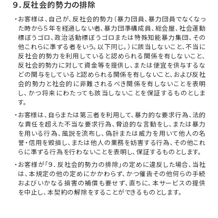
９．反社会的勢力の排除
・お客様は、自己が、反社会的勢力（暴力団員、暴力団員でなくなっ
た時から５年を経過しない者、暴力団準構成員、総会屋、社会運動
標ぼうゴロ、政治活動標ぼうゴロまたは特殊知能暴力集団、その
他これらに準ずる者をいう。以下同じ。）に該当しないこと、不当に
反社会的勢力を利用していると認められる関係を有しないこと、
反社会的勢力に対して資金等を提供し、または便宜を供与するな
どの関与をしていると認められる関係を有しないこと、および反社
会的勢力と社会的に非難されるべき関係を有しないことを表明
し、かつ将来にわたっても該当しないことを保証するものとしま
す。
・お客様は、自らまたは第三者を利用して、暴力的な要求行為、法的
な責任を超えた不当な要求行為、脅迫的な言動をし、または暴力
を用いる行為、風説を流布し、偽計または威力を用いて他人の名
誉・信用を毀損し、または他人の業務を妨害する行為、その他これ
らに準ずる行為を行わないことを表明し、保証するものとします。
・お客様が「９．反社会的勢力の排除」の定めに違反した場合、当社
は、本規定の他の定めにかかわらず、かつ催告その他何らの手続
およびいかなる損害の補償も要せず、直ちに、本サービスの提供
を中止し、本契約の解除をすることができるものとします。