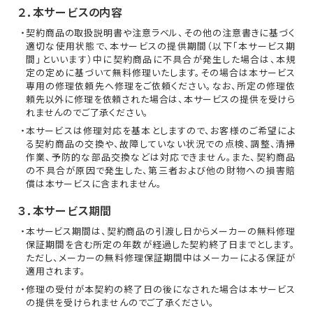
２．本サービスの内容
・契約商品の取扱説明書や注意ラベル、その他の注意書きに基づく
適切な使用状態で、本サービスの提供期間（以下「本サービス期
間」といいます）中に契約商品に不具合が発生した場合は、本規
定の定めに基づいて無料修理いたします。その場合は本サービス
専用の修理依頼先へ修理をご依頼ください。なお、所定の修理依
頼先以外に修理を依頼された場合は、本サービスの提供を受けら
れませんのでご了承ください。
・本サービスは修理対応を基本としますので、お客様のご希望によ
る契約商品の交換や、故障していない状況での点検、調整、清掃
作業、予防的な部品交換などは対応できません。また、契約商品
の不具合が原因で発生した、第三者および他の財物への損害賠
償は本サービスに含まれません。
３．本サービス期間
・本サービス期間は、契約商品の引渡し日からメーカーの無料修理
保証期間を含む所定の年数が経過した契約終了日までとします。
ただし、メーカーの無料修理保証期間中はメーカーによる保証が
適用されます。
・修理の受付が本契約の終了日の後になされた場合は本サービス
の提供を受けられませんのでご了承ください。