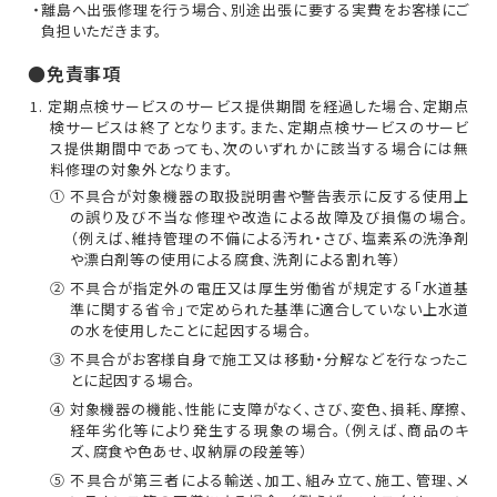
・離島へ出張修理を行う場合、別途出張に要する実費をお客様にご
負担いただきます。
●免責事項
1. 定期点検サービスのサービス提供期間を経過した場合、定期点
検サービスは終了となります。また、定期点検サービスのサービ
ス提供期間中であっても、次のいずれかに該当する場合には無
料修理の対象外となります。
① 不具合が対象機器の取扱説明書や警告表示に反する使用上
の誤り及び不当な修理や改造による故障及び損傷の場合。
（例えば、維持管理の不備による汚れ・さび、塩素系の洗浄剤
や漂白剤等の使用による腐食、洗剤による割れ等）
② 不具合が指定外の電圧又は厚生労働省が規定する「水道基
準に関する省令」で定められた基準に適合していない上水道
の水を使用したことに起因する場合。
③ 不具合がお客様自身で施工又は移動・分解などを行なったこ
とに起因する場合。
④ 対象機器の機能、性能に支障がなく、さび、変色、損耗、摩擦、
経年劣化等により発生する現象の場合。（例えば、商品のキ
ズ、腐食や色あせ、収納扉の段差等）
⑤ 不具合が第三者による輸送、加工、組み立て、施工、管理、メ