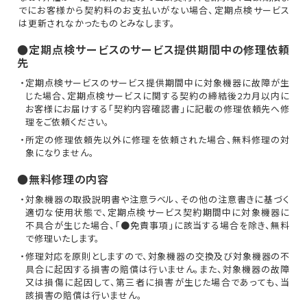
でにお客様から契約料のお支払いがない場合、定期点検サービス
は更新されなかったものとみなします。
●定期点検サービスのサービス提供期間中の修理依頼
先
・定期点検サービスのサービス提供期間中に対象機器に故障が生
じた場合、定期点検サービスに関する契約の締結後2カ月以内に
お客様にお届けする「契約内容確認書」に記載の修理依頼先へ修
理をご依頼ください。
・所定の修理依頼先以外に修理を依頼された場合、無料修理の対
象になりません。
●無料修理の内容
・対象機器の取扱説明書や注意ラベル、その他の注意書きに基づく
適切な使用状態で、定期点検サービス契約期間中に対象機器に
不具合が生じた場合、「●免責事項」に該当する場合を除き、無料
で修理いたします。
・修理対応を原則としますので、対象機器の交換及び対象機器の不
具合に起因する損害の賠償は行いません。また、対象機器の故障
又は損傷に起因して、第三者に損害が生じた場合であっても、当
該損害の賠償は行いません。