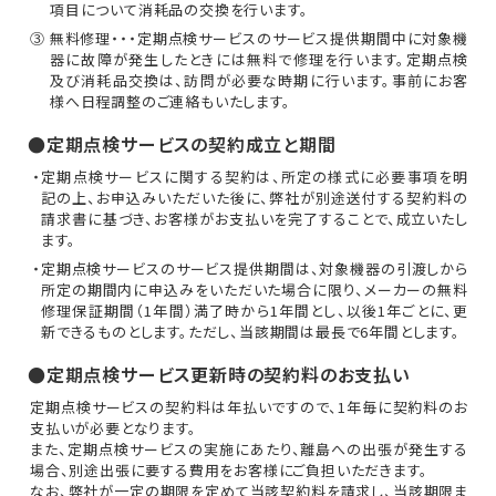
項目について消耗品の交換を行います。
③ 無料修理・・・定期点検サービスのサービス提供期間中に対象機
器に故障が発生したときには無料で修理を行います。定期点検
及び消耗品交換は、訪問が必要な時期に行います。事前にお客
様へ日程調整のご連絡もいたします。
●定期点検サービスの契約成立と期間
・定期点検サービスに関する契約は、所定の様式に必要事項を明
記の上、お申込みいただいた後に、弊社が別途送付する契約料の
請求書に基づき、お客様がお支払いを完了することで、成立いたし
ます。
・定期点検サービスのサービス提供期間は、対象機器の引渡しから
所定の期間内に申込みをいただいた場合に限り、メーカーの無料
修理保証期間（1年間）満了時から1年間とし、以後1年ごとに、更
新できるものとします。ただし、当該期間は最長で6年間とします。
●定期点検サービス更新時の契約料のお支払い
定期点検サービスの契約料は年払いですので、1年毎に契約料のお
支払いが必要となります。
また、定期点検サービスの実施にあたり、離島への出張が発生する
場合、別途出張に要する費用をお客様にご負担いただきます。
なお、弊社が一定の期限を定めて当該契約料を請求し、当該期限ま