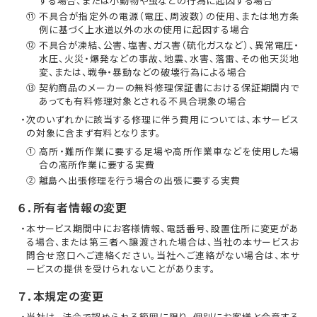
する場合、または小動物や虫などの行為に起因する場合
⑪ 不具合が指定外の電源（電圧、周波数）の使用、または地方条
例に基づく上水道以外の水の使用に起因する場合
⑫ 不具合が凍結、公害、塩害、ガス害（硫化ガスなど）、異常電圧・
水圧、火災・爆発などの事故、地震、水害、落雷、その他天災地
変、または、戦争・暴動などの破壊行為による場合
⑬ 契約商品のメーカーの無料修理保証書における保証期間内で
あっても有料修理対象とされる不具合現象の場合
・次のいずれかに該当する修理に伴う費用については、本サービス
の対象に含まず有料となります。
① 高所・難所作業に要する足場や高所作業車などを使用した場
合の高所作業に要する実費
② 離島へ出張修理を行う場合の出張に要する実費
６．所有者情報の変更
・本サービス期間中にお客様情報、電話番号、設置住所に変更があ
る場合、または第三者へ譲渡された場合は、当社の本サービスお
問合せ窓口へご連絡ください。当社へご連絡がない場合は、本サ
ービスの提供を受けられないことがあります。
７．本規定の変更
・当社は、法令で認められる範囲に限り、個別にお客様と合意する