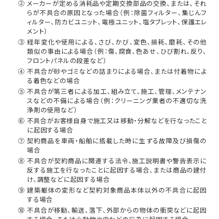
② メーカーが定める消耗品や定期交換部品の交換、または、それ
らが不具合の原因となった場合（例：除菌フィルター、集じんフ
ィルター、防カビユニット、電極ユニット、塩タブレット、保護エレ
メント）
③ 経年変化や使用による、さび、かび、変色、損耗、磨耗、その他
類似の事由による場合（例：傷、腐食、色あせ、ひび割れ、反り、
フロントパネルの段差など）
④ 不具合が砂やゴミなどの詰まりによる場合、または付着物によ
る着色などの場合
⑤ 不具合が第三者による加工、組み立て、施工、管理、メンテナン
スなどの不備による場合（例：クリーニング業者の不適切な洗
浄剤の使用など）
⑥ 不具合がお客様自身で施工又は移動・分解などを行なったこと
に起因する場合
⑦ 契約商品を車両・船舶に搭載した時に生ずる故障及び損傷の
場合
⑧ 不具合が契約商品に関連する法令、施工説明書や警告表示に
反する施工を行なったことに起因する場合、または商品の建付
け、調整などに起因する場合
⑨ 建築躯体の変形など契約対象商品本体以外の不具合に起因
する場合
⑩ 不具合が移動、輸送、落下、外部からの物体の衝突などに起因