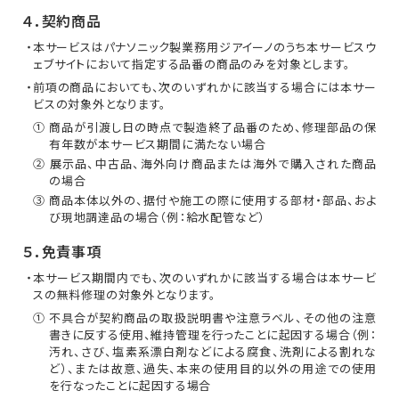
４．契約商品
・本サービスはパナソニック製業務用ジアイーノのうち本サービスウ
ェブサイトにおいて指定する品番の商品のみを対象とします。
・前項の商品においても、次のいずれかに該当する場合には本サー
ビスの対象外となります。
① 商品が引渡し日の時点で製造終了品番のため、修理部品の保
有年数が本サービス期間に満たない場合
② 展示品、中古品、海外向け商品または海外で購入された商品
の場合
③ 商品本体以外の、据付や施工の際に使用する部材・部品、およ
び現地調達品の場合（例：給水配管など）
５．免責事項
・本サービス期間内でも、次のいずれかに該当する場合は本サービ
スの無料修理の対象外となります。
① 不具合が契約商品の取扱説明書や注意ラベル、その他の注意
書きに反する使用、維持管理を行ったことに起因する場合（例：
汚れ、さび、塩素系漂白剤などによる腐食、洗剤による割れな
ど）、または故意、過失、本来の使用目的以外の用途での使用
を行なったことに起因する場合