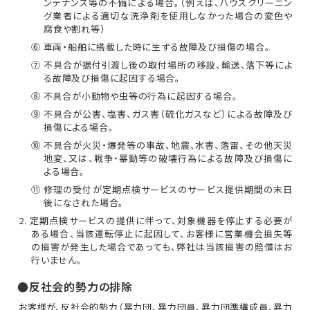
ンテナンス等の不備による場合。（例えば、ハウスクリーニン
グ業者による適切な洗浄剤を使用しなかった場合の変色や
腐食や割れ等）
⑥ 車両・船舶に搭載した時に生ずる故障及び損傷の場合。
⑦ 不具合が据付引渡し後の取付場所の移設、輸送、落下等によ
る故障及び損傷に起因する場合。
⑧ 不具合が小動物や虫等の行為に起因する場合。
⑨ 不具合が公害、塩害、ガス害（硫化ガスなど）による故障及び
損傷による場合。
⑩ 不具合が火災・爆発等の事故、地震、水害、落雷、その他天災
地変、又は、戦争・暴動等の破壊行為による故障及び損傷に
よる場合。
⑪ 修理の受付が定期点検サービスのサービス提供期間の末日
後になされた場合。
2. 定期点検サービスの提供に伴って、対象機器を停止する必要が
ある場合、当該運転停止に起因して、お客様に営業機会損失等
の損害が発生した場合であっても、弊社は当該損害の賠償はお
行いません。
●反社会的勢力の排除
お客様が、反社会的勢力（暴力団、暴力団員、暴力団準構成員、暴力