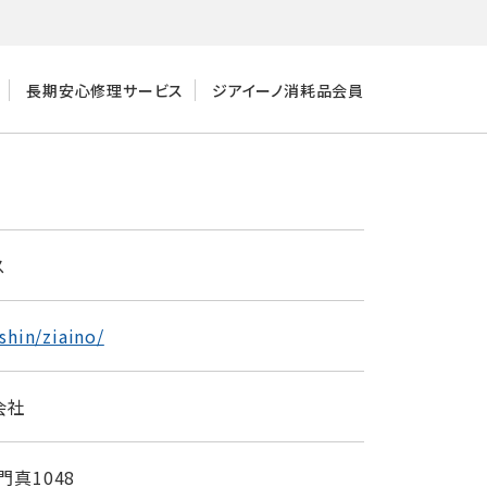
長期安心修理サービス
ジアイーノ消耗品会員
ス
shin/ziaino/
会社
門真1048