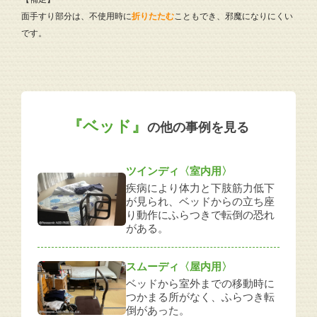
面手すり部分は、不使用時に
折りたたむ
こともでき、邪魔になりにくい
です。
『ベッド』
の他の事例を見る
ツインディ〈室内用〉
疾病により体力と下肢筋力低下
が見られ、ベッドからの立ち座
り動作にふらつきで転倒の恐れ
がある。
スムーディ〈屋内用〉
ベッドから室外までの移動時に
つかまる所がなく、ふらつき転
倒があった。