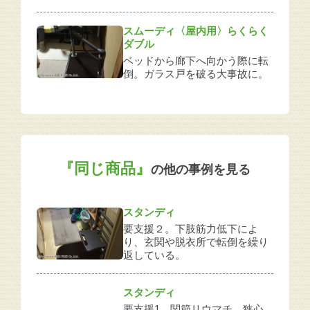
スムーディ〈屋内用〉らくらく
ダブル
ベッドから廊下へ向かう際に転
倒。ガラス戸を破る大事故に。
『同じ商品』
の他の事例を見る
スタンディ
要支援２。下肢筋力低下によ
り、玄関や脱衣所で転倒を繰り
返している。
スタンディ
要支援1。関節リウマチ、狭心