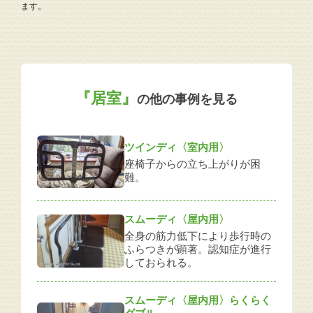
ます。
『居室』
の他の事例を見る
ツインディ〈室内用〉
座椅子からの立ち上がりが困
難。
スムーディ〈屋内用〉
全身の筋力低下により歩行時の
ふらつきが顕著。認知症が進行
しておられる。
スムーディ〈屋内用〉らくらく