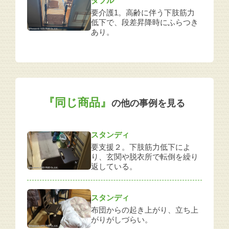
ダブル
要介護1。高齢に伴う下肢筋力
低下で、段差昇降時にふらつき
あり。
『同じ商品』
の他の事例を見る
スタンディ
要支援２。下肢筋力低下によ
り、玄関や脱衣所で転倒を繰り
返している。
スタンディ
布団からの起き上がり、立ち上
がりがしづらい。