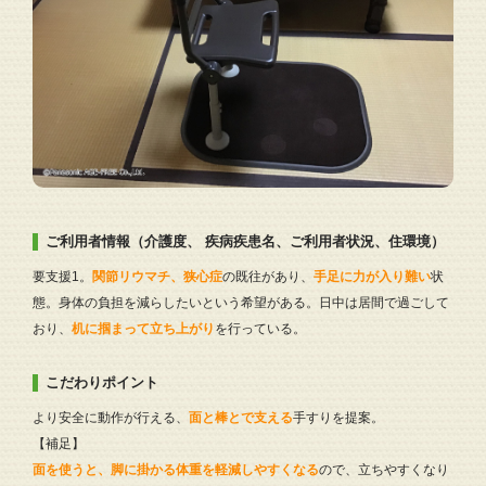
ご利用者情報（介護度、 疾病疾患名、ご利用者状況、住環境）
要支援1。
関節リウマチ、狭心症
の既往があり、
手足に力が入り難い
状
態。身体の負担を減らしたいという希望がある。日中は居間で過ごして
おり、
机に掴まって立ち上がり
を行っている。
こだわりポイント
より安全に動作が行える、
面と棒とで支える
手すりを提案。
【補足】
面を使うと、脚に掛かる体重を軽減しやすくなる
ので、立ちやすくなり