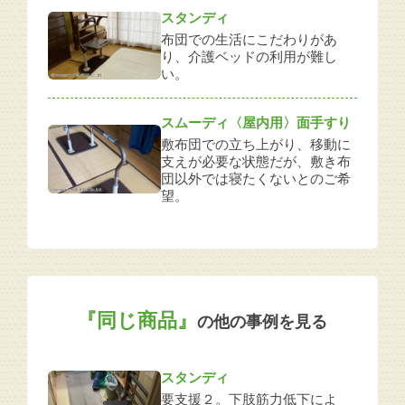
スタンディ
布団での生活にこだわりがあ
り、介護ベッドの利用が難し
い。
スムーディ〈屋内用〉面手すり
敷布団での立ち上がり、移動に
支えが必要な状態だが、敷き布
団以外では寝たくないとのご希
望。
『同じ商品』
の他の事例を見る
スタンディ
要支援２。下肢筋力低下によ