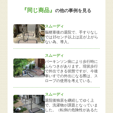
『同じ商品』
の他の事例を見る
スムーディ
脳梗塞後の退院で、手すりなし
では15センチ以上は足が上がら
ない為、導入。
スムーディ
パーキンソン病により歩行時に
ふらつきがあります。現状歩行
で外出できる状態ですが、今後
車いすでの外出になる際は、ス
ロープの使用を考えている。
スムーディ
退院後独居を継続してゆく上
で、洗濯物が課題となっていま
した。（転倒の危険性があるた