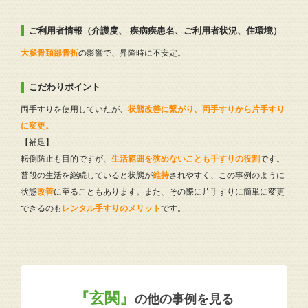
ご利用者情報（介護度、 疾病疾患名、ご利用者状況、住環境）
大腿骨頚部骨折
の影響で、昇降時に不安定。
こだわりポイント
両手すりを使用していたが、
状態改善に繋がり、両手すりから片手すり
に変更。
【補足】
転倒防止も目的ですが、
生活範囲を狭めないことも手すりの役割
です。
普段の生活を継続していると状態が
維持
されやすく、この事例のように
状態
改善
に至ることもあります。また、その際に片手すりに簡単に変更
できるのも
レンタル手すりのメリット
です。
『玄関』
の他の事例を見る