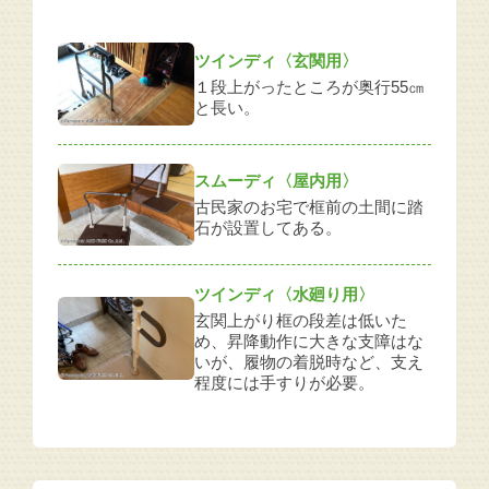
ツインディ〈玄関用〉
１段上がったところが奥行55㎝
と長い。
スムーディ〈屋内用〉
古民家のお宅で框前の土間に踏
石が設置してある。
ツインディ〈水廻り用〉
玄関上がり框の段差は低いた
め、昇降動作に大きな支障はな
いが、履物の着脱時など、支え
程度には手すりが必要。