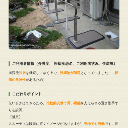
ご利用者情報（介護度、 疾病疾患名、ご利用者状況、住環境）
退院後
独居
を継続してゆく上で、
洗濯物が課題
となっていました。（
転
倒の危険性
があるため）
こだわりポイント
伝い歩きはできるため、
比較的安価で長い距離
を支えられる置き型手す
りを設置。
【補足】
スムーディは段差に置くイメージがありますが、
平地でも有効
です。長