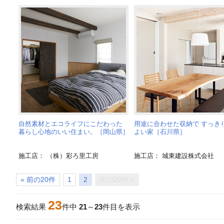
自然素材とエコライフにこだわった
用途に合わせた収納で すっき
暮らし心地のいい住まい。［岡山県］
よい家［石川県］
施工店： （株）彩ろ里工房
施工店： 城東建設株式会社
« 前の20件
1
2
次の20件 »
23
検索結果
件中
21
～
23
件目を表示