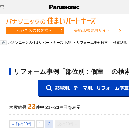
ビジネスのお客様へ
登録店様専用サイト
パナソニックの住まいパートナーズ TOP
リフォーム事例検索
検索結果
リフォーム事例「部位別：個室」 の検
23
検索結果
件中
21
～
23
件目を表示
« 前の20件
1
2
次の20件 »