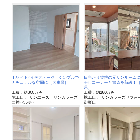
ホワイト×イデアオーク シンプルで
日当たり抜群の元サンルーム
ナチュラルな空間に［兵庫県］
干しコーナーと書斎を新設！
県］
工費：約300万円
工費：約180万円
施工店： サンエース サンカラーズ
施工店： サンカラーズリフ
西神パルティ
御影店