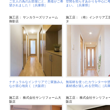
ご主人の為のお部屋にと、奥様がご希
空間を照らすあかりを中心に
望されました！［兵庫県］
まい。［兵庫県］
施工店： サンカラーズリフォーム
施工店： （有）インテリア工
御影店
タ
ナチュラルなインテリアでご家族みん
無垢材を使ったカウンターや
なが居心地良く［大阪府］
素材感が楽しめる空間に［兵
施工店： 株式会社サンリフォーム大
施工店： 株式会社サンリフォ
阪店
阪店