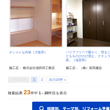
オシャレな内装［大阪府］
バリアフリーで暖かく、明るく
どもをのびのび育む、ナチュ
家。［滋賀県］
施工店： 株式会社池田邦工務店
施工店： （株）富田建設
« 前の20件
1
2
次の20件 »
23
検索結果
件中
1
～
20
件目を表示