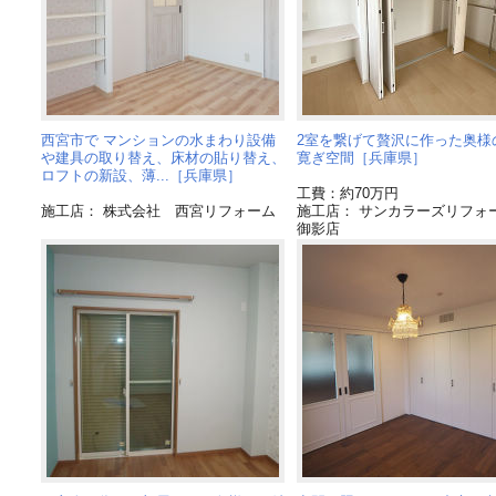
西宮市で マンションの水まわり設備
2室を繋げて贅沢に作った奥様
や建具の取り替え、床材の貼り替え、
寛ぎ空間［兵庫県］
ロフトの新設、薄...［兵庫県］
工費：約70万円
施工店： 株式会社 西宮リフォーム
施工店： サンカラーズリフ
御影店