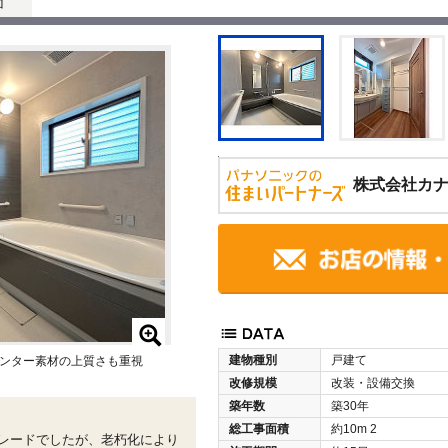
面
株式会社カ
建物種別
戸建て
ンター素材の上質さも重視
改修規模
改装・設備交換
築年数
築30年
総工事面積
約10m
2
レードでしたが、老朽化により