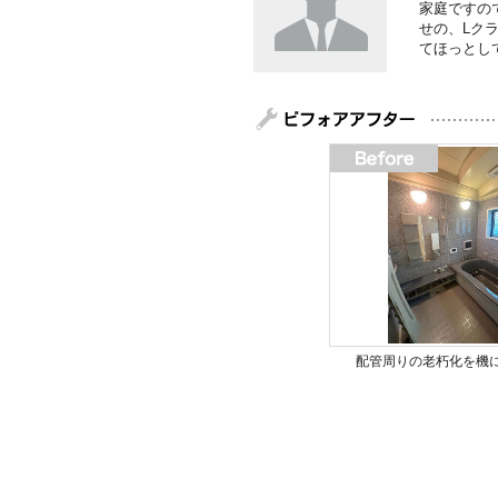
家庭ですの
せの、Lク
てほっとし
配管周りの老朽化を機