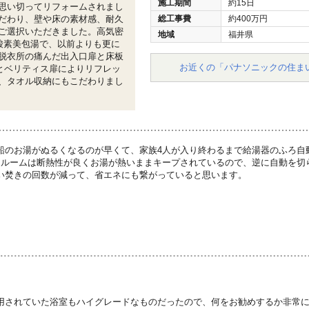
施工期間
約15日
思い切ってリフォームされまし
だわり、壁や床の素材感、耐久
総工事費
約400万円
ご選択いただきました。高気密
地域
福井県
酸素美包湯で、以前よりも更に
脱衣所の痛んだ出入口扉と床板
お近くの「パナソニックの住ま
床材とベリティス扉によりリフレッ
、タオル収納にもこだわりまし
船のお湯がぬるくなるのが早くて、家族4人が入り終わるまで給湯器のふろ自
スルームは断熱性が良くお湯が熱いままキープされているので、逆に自動を切
い焚きの回数が減って、省エネにも繋がっていると思います。
用されていた浴室もハイグレードなものだったので、何をお勧めするか非常