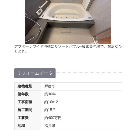
アフター：ワイド浴槽にリゾートバブル+酸素美包湯で、贅沢なひ
ととき。
リフォームデータ
建物種別
戸建て
築年数
築30年
工事面積
約10m
2
施工期間
約15日
工事費
約400万円
地域
福井県