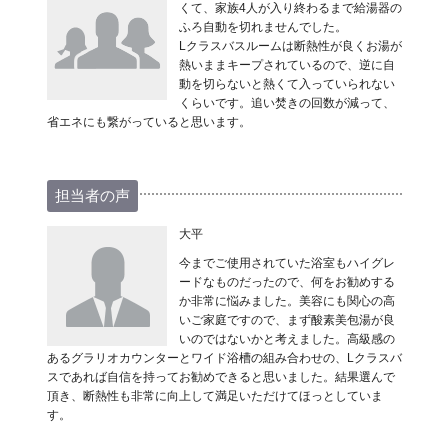
くて、家族4人が入り終わるまで給湯器の
ふろ自動を切れませんでした。
Lクラスバスルームは断熱性が良くお湯が
熱いままキープされているので、逆に自
動を切らないと熱くて入っていられない
くらいです。追い焚きの回数が減って、
省エネにも繋がっていると思います。
担当者の声
大平
今までご使用されていた浴室もハイグレ
ードなものだったので、何をお勧めする
か非常に悩みました。美容にも関心の高
いご家庭ですので、まず酸素美包湯が良
いのではないかと考えました。高級感の
あるグラリオカウンターとワイド浴槽の組み合わせの、Lクラスバ
スであれば自信を持ってお勧めできると思いました。結果選んで
頂き、断熱性も非常に向上して満足いただけてほっとしていま
す。